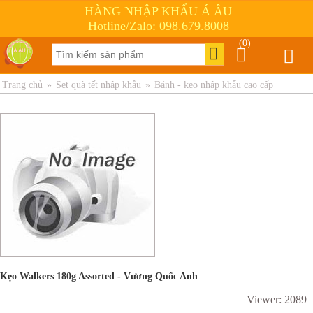
HÀNG NHẬP KHẨU Á ÂU
Hotline/Zalo: 098.679.8008
(0)
Trang chủ
»
Set quà tết nhập khẩu
»
Bánh - kẹo nhập khẩu cao cấp
Kẹo Walkers 180g Assorted - Vương Quốc Anh
Viewer: 2089