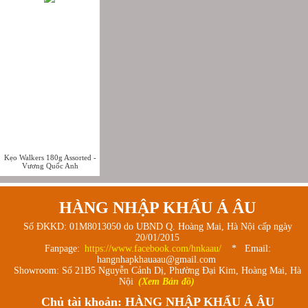
Kẹo Walkers 180g Assorted -
Vương Quốc Anh
HÀNG NHẬP KHẨU Á ÂU
Số ĐKKD: 01M8013050 do UBND Q. Hoàng Mai, Hà Nội cấp ngày
20/01/2015
Fanpage:
https://www.facebook.com/hnkaau/
* Email:
hangnhapkhauaau@gmail.com
Showroom: Số 21B5 Nguyễn Cảnh Dị, Phường Đại Kim, Hoàng Mai, Hà
Nội
(Xem Bản đồ)
Chủ tài khoản: HÀNG NHẬP KHẨU Á ÂU