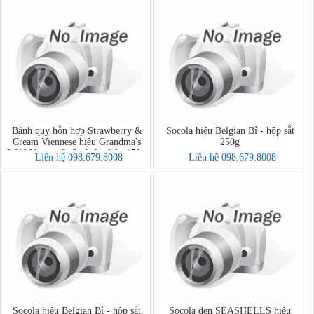
Bánh quy hỗn hợp Strawberry &
Socola hiệu Belgian Bỉ - hộp sắt
Cream Viennese hiệu Grandma's
250g
Wild Vương Quốc Anh - hộp 150g
Liên hệ 098.679.8008
Liên hệ 098.679.8008
Socola hiệu Belgian Bỉ - hộp sắt
Socola đen SEASHELLS hiệu