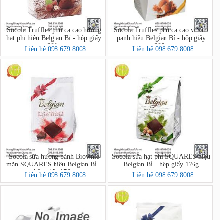
Socola Truffles phủ ca cao hương
Socola Truffles phủ ca cao vị sâm
hạt phỉ hiệu Belgian Bỉ - hộp giấy
panh hiệu Belgian Bỉ - hộp giấy
200g
200g
Liên hệ 098.679.8008
Liên hệ 098.679.8008
Socola sữa hương bánh Brownie
Socola sữa hạt phỉ SQUARES hiệu
mặn SQUARES hiệu Belgian Bỉ -
Belgian Bỉ - hộp giấy 176g
hộp giấy 176g
Liên hệ 098.679.8008
Liên hệ 098.679.8008