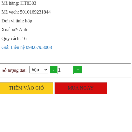
Mã hàng: HT8383
Mã vạch: 5010169231844
Đơn vị tính: hộp
Xuất xứ: Anh
Quy cách: 16
Giá: Liên hệ 098.679.8008
-
+
Số lượng đặt:
THÊM VÀO GIỎ
MUA NGAY