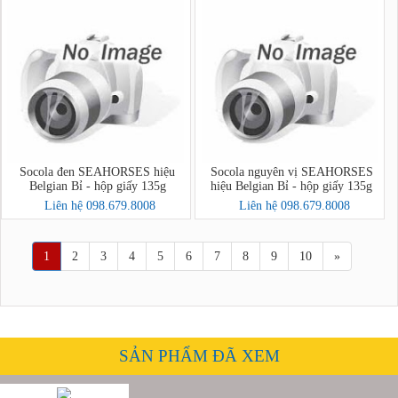
Socola đen SEAHORSES hiệu
Socola nguyên vị SEAHORSES
Belgian Bỉ - hộp giấy 135g
hiệu Belgian Bỉ - hộp giấy 135g
Liên hệ 098.679.8008
Liên hệ 098.679.8008
1
2
3
4
5
6
7
8
9
10
»
SẢN PHẨM ĐÃ XEM