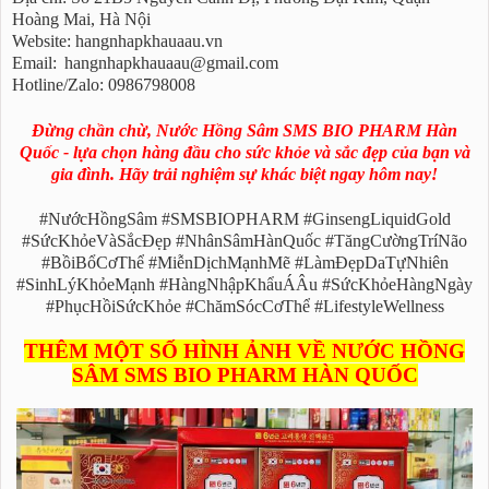
Hoàng Mai, Hà Nội
Website: hangnhapkhauaau.vn
Email:
hangnhapkhauaau@gmail.com
Hotline/Zalo: 0986798008
Đừng chần chừ, Nước Hồng Sâm SMS BIO PHARM Hàn
Quốc - lựa chọn hàng đầu cho sức khỏe và sắc đẹp của bạn và
gia đình. Hãy trải nghiệm sự khác biệt ngay hôm nay!
#NướcHồngSâm #SMSBIOPHARM #GinsengLiquidGold
#SứcKhỏeVàSắcĐẹp #NhânSâmHànQuốc #TăngCườngTríNão
#BồiBổCơThể #MiễnDịchMạnhMẽ #LàmĐẹpDaTựNhiên
#SinhLýKhỏeMạnh #HàngNhậpKhẩuÁÂu #SứcKhỏeHàngNgày
#PhụcHồiSứcKhỏe #ChămSócCơThể #LifestyleWellness
THÊM MỘT SỐ HÌNH ẢNH VỀ NƯỚC HỒNG
SÂM SMS BIO PHARM HÀN QUỐC