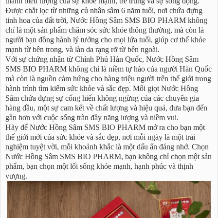
thành biểu tượng của sự khỏe mạnh, trẻ trung và sự sống động.
Được chắt lọc từ những củ nhân sâm 6 năm tuổi, nơi chứa đựng
tinh hoa của đất trời, Nước Hồng Sâm SMS BIO PHARM không
chỉ là một sản phẩm chăm sóc sức khỏe thông thường, mà còn là
người bạn đồng hành lý tưởng cho mọi lứa tuổi, giúp cơ thể khỏe
mạnh từ bên trong, và làn da rạng rỡ từ bên ngoài.
Với sự chứng nhận từ Chính Phủ Hàn Quốc, Nước Hồng Sâm
SMS BIO PHARM không chỉ là niềm tự hào của người Hàn Quốc
mà còn là nguồn cảm hứng cho hàng triệu người trên thế giới trong
hành trình tìm kiếm sức khỏe và sắc đẹp. Mỗi giọt Nước Hồng
Sâm chứa đựng sự cống hiến không ngừng của các chuyên gia
hàng đầu, một sự cam kết về chất lượng và hiệu quả, đưa bạn đến
gần hơn với cuộc sống tràn đầy năng lượng và niềm vui.
Hãy để Nước Hồng Sâm SMS BIO PHARM mở ra cho bạn một
thế giới mới của sức khỏe và sắc đẹp, nơi mỗi ngày là một trải
nghiệm tuyệt vời, mỗi khoảnh khắc là một dấu ấn đáng nhớ. Chọn
Nước Hồng Sâm SMS BIO PHARM, bạn không chỉ chọn một sản
phẩm, bạn chọn một lối sống khỏe mạnh, hạnh phúc và thịnh
vượng.