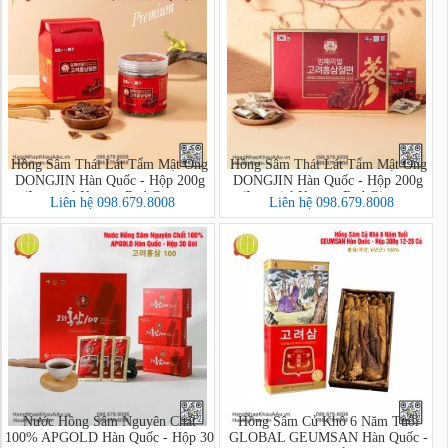
Hồng Sâm Thái Lát Tẩm Mật Ong
Hồng Sâm Thái Lát Tẩm Mật Ong
DONGJIN Hàn Quốc - Hộp 200g
DONGJIN Hàn Quốc - Hộp 200g
(Imperial Korean Red Ginseng
(Imperial Korean Red Ginseng
Liên hệ 098.679.8008
Liên hệ 098.679.8008
Honey Sliced PREMIUM)
Honey Sliced)
Nước Hồng Sâm Nguyên Chất
Hồng Sâm Củ Khô 6 Năm Tuổi
100% APGOLD Hàn Quốc - Hộp 30
GLOBAL GEUMSAN Hàn Quốc -