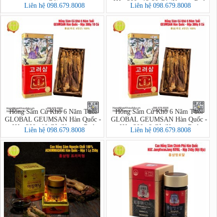
Gói
Hộp 300g 12-20 Củ (Korean Red
Liên hệ 098.679.8008
Liên hệ 098.679.8008
Ginseng)
Hồng Sâm Củ Khô 6 Năm Tuổi
Hồng Sâm Củ Khô 6 Năm Tuổi
GLOBAL GEUMSAN Hàn Quốc -
GLOBAL GEUMSAN Hàn Quốc -
Hộp 300g 10 Củ (Korean Red
Hộp 300g 8 Củ (Korean Red
Liên hệ 098.679.8008
Liên hệ 098.679.8008
Ginseng)
Ginseng)