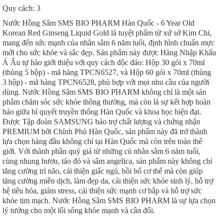
Quy cách: 3
Nước Hồng Sâm SMS BIO PHARM Hàn Quốc - 6 Year Old
Korean Red Ginseng Liquid Gold là tuyệt phẩm từ xứ sở Kim Chi,
mang đến sức mạnh của nhân sâm 6 năm tuổi, định hình chuẩn mực
mới cho sức khỏe và sắc đẹp. Sản phẩm này được Hàng Nhập Khẩu
Á Âu tự hào giới thiệu với quy cách độc đáo: Hộp 30 gói x 70ml
(thùng 5 hộp) - mã hàng TPCN6527, và Hộp 60 gói x 70ml (thùng
3 hộp) - mã hàng TPCN6528, phù hợp với mọi nhu cầu của người
dùng. Nước Hồng Sâm SMS BIO PHARM không chỉ là một sản
phẩm chăm sóc sức khỏe thông thường, mà còn là sự kết hợp hoàn
hảo giữa bí quyết truyền thống Hàn Quốc và khoa học hiện đại.
Được Tập đoàn SAMSUNG bảo trợ chất lượng và chứng nhận
PREMIUM bởi Chính Phủ Hàn Quốc, sản phẩm này đã trở thành
lựa chọn hàng đầu không chỉ tại Hàn Quốc mà còn trên toàn thế
giới. Với thành phần quý giá từ những củ nhân sâm 6 năm tuổi,
cùng nhung hươu, táo đỏ và sâm angelica, sản phẩm này không chỉ
tăng cường trí não, cải thiện giấc ngủ, bồi bổ cơ thể mà còn giúp
tăng cường miễn dịch, làm đẹp da, cải thiện sức khỏe sinh lý, hỗ trợ
hệ tiêu hóa, giảm stress, cải thiện sức mạnh cơ bắp và hỗ trợ sức
khỏe tim mạch. Nước Hồng Sâm SMS BIO PHARM là sự lựa chọn
lý tưởng cho một lối sống khỏe mạnh và cân đối.