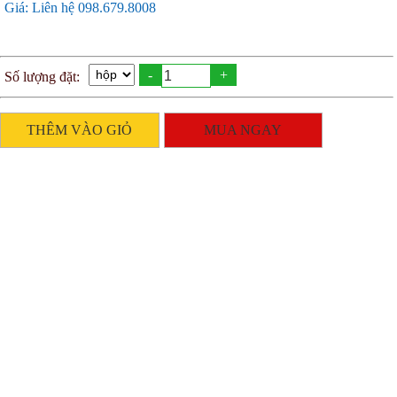
Giá: Liên hệ 098.679.8008
-
+
Số lượng đặt:
THÊM VÀO GIỎ
MUA NGAY