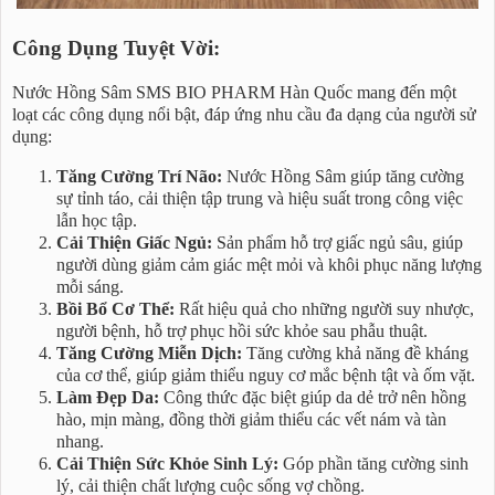
Công Dụng Tuyệt Vời:
Nước Hồng Sâm SMS BIO PHARM Hàn Quốc mang đến một
loạt các công dụng nổi bật, đáp ứng nhu cầu đa dạng của người sử
dụng:
Tăng Cường Trí Não:
Nước Hồng Sâm giúp tăng cường
sự tỉnh táo, cải thiện tập trung và hiệu suất trong công việc
lẫn học tập.
Cải Thiện Giấc Ngủ:
Sản phẩm hỗ trợ giấc ngủ sâu, giúp
người dùng giảm cảm giác mệt mỏi và khôi phục năng lượng
mỗi sáng.
Bồi Bổ Cơ Thể:
Rất hiệu quả cho những người suy nhược,
người bệnh, hỗ trợ phục hồi sức khỏe sau phẫu thuật.
Tăng Cường Miễn Dịch:
Tăng cường khả năng đề kháng
của cơ thể, giúp giảm thiểu nguy cơ mắc bệnh tật và ốm vặt.
Làm Đẹp Da:
Công thức đặc biệt giúp da dẻ trở nên hồng
hào, mịn màng, đồng thời giảm thiểu các vết nám và tàn
nhang.
Cải Thiện Sức Khỏe Sinh Lý:
Góp phần tăng cường sinh
lý, cải thiện chất lượng cuộc sống vợ chồng.