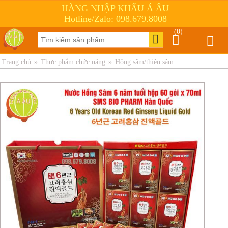
HÀNG NHẬP KHẨU Á ÂU
Hotline/Zalo: 098.679.8008
(0)
Trang chủ
»
Thực phẩm chức năng
»
Hồng sâm/thiên sâm