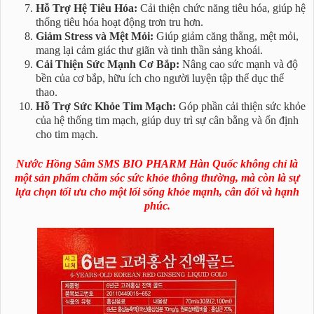
Hỗ Trợ Hệ Tiêu Hóa:
Cải thiện chức năng tiêu hóa, giúp hệ
thống tiêu hóa hoạt động trơn tru hơn.
Giảm Stress và Mệt Mỏi:
Giúp giảm căng thẳng, mệt mỏi,
mang lại cảm giác thư giãn và tinh thần sảng khoái.
Cải Thiện Sức Mạnh Cơ Bắp:
Nâng cao sức mạnh và độ
bền của cơ bắp, hữu ích cho người luyện tập thể dục thể
thao.
Hỗ Trợ Sức Khỏe Tim Mạch:
Góp phần cải thiện sức khỏe
của hệ thống tim mạch, giúp duy trì sự cân bằng và ổn định
cho tim mạch.
Nước Hồng Sâm SMS BIO PHARM Hàn Quốc không chỉ là
một sản phẩm chăm sóc sức khỏe thông thường, mà còn là sự
lựa chọn tối ưu cho một lối sống khỏe mạnh, cân đối và hạnh
phúc.