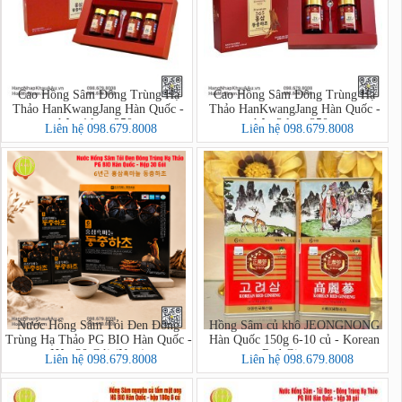
Cao Hồng Sâm Đông Trùng Hạ
Cao Hồng Sâm Đông Trùng Hạ
Thảo HanKwangJang Hàn Quốc -
Thảo HanKwangJang Hàn Quốc -
hộp 4 lọ x 250g
hộp 2 lọ x 250g
Liên hệ 098.679.8008
Liên hệ 098.679.8008
Nước Hồng Sâm Tỏi Đen Đông
Hồng Sâm củ khô JEONGNONG
Trùng Hạ Thảo PG BIO Hàn Quốc -
Hàn Quốc 150g 6-10 củ - Korean
Hộp 30 Gói (New)
Red Ginseng
Liên hệ 098.679.8008
Liên hệ 098.679.8008