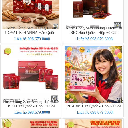
Nước Hồng Sâm Nhung Hươu
Nước Hồng Sâm Nhung Hươu KN
ROYAL K-HANNA Hàn Quốc -
BIO Hàn Quốc - Hộp 60 Gói
Hộp 30 Gói (천녹홍삼 ROYAL)
Liên hệ 098.679.8008
Liên hệ 098.679.8008
Nước Hồng Sâm Nhung Hươu KN
Nước Hồng Sâm Baby SEOUL BIO
BIO Hàn Quốc - Hộp 20 Gói
PHARM Hàn Quốc - Hộp 30 Gói
(Premium Kids Vita Red Ginseng)
Liên hệ 098.679.8008
Liên hệ 098.679.8008