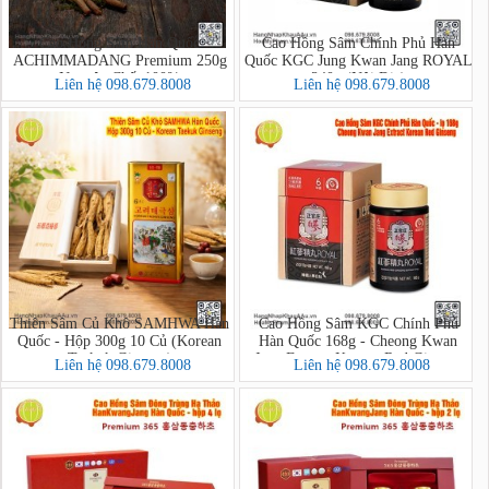
Cao Hồng Sâm Hàn Quốc
Cao Hồng Sâm Chính Phủ Hàn
ACHIMMADANG Premium 250g
Quốc KGC Jung Kwan Jang ROYAL
Nguyên Chất 100%
240g (Nội Địa)
Liên hệ 098.679.8008
Liên hệ 098.679.8008
Thiên Sâm Củ Khô SAMHWA Hàn
Cao Hồng Sâm KGC Chính Phủ
Quốc - Hộp 300g 10 Củ (Korean
Hàn Quốc 168g - Cheong Kwan
Taekuk Ginseng)
Jang Extract Korean Red Ginseng
Liên hệ 098.679.8008
Liên hệ 098.679.8008