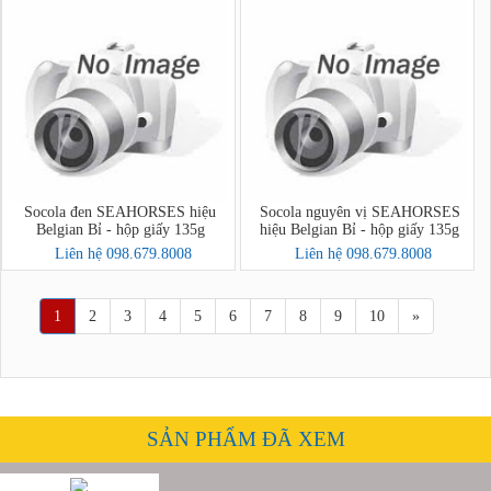
Socola đen SEAHORSES hiệu
Socola nguyên vị SEAHORSES
Belgian Bỉ - hộp giấy 135g
hiệu Belgian Bỉ - hộp giấy 135g
Liên hệ 098.679.8008
Liên hệ 098.679.8008
1
2
3
4
5
6
7
8
9
10
»
SẢN PHẨM ĐÃ XEM