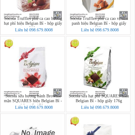
Socola Truffles phủ ca cao hương
Socola Truffles phủ ca cao vị sâm
hạt phỉ hiệu Belgian Bỉ - hộp giấy
panh hiệu Belgian Bỉ - hộp giấy
200g
200g
Liên hệ 098.679.8008
Liên hệ 098.679.8008
Socola sữa hương bánh Brownie
Socola sữa hạt phỉ SQUARES hiệu
mặn SQUARES hiệu Belgian Bỉ -
Belgian Bỉ - hộp giấy 176g
hộp giấy 176g
Liên hệ 098.679.8008
Liên hệ 098.679.8008