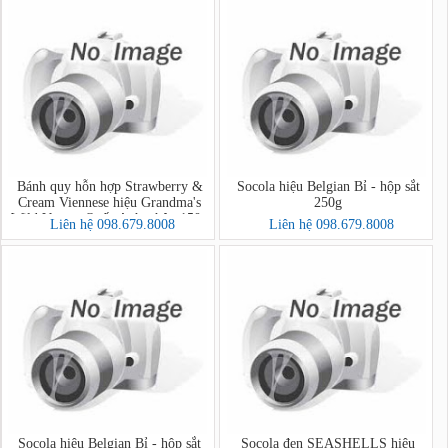
Bánh quy hỗn hợp Strawberry &
Socola hiệu Belgian Bỉ - hộp sắt
Cream Viennese hiệu Grandma's
250g
Wild Vương Quốc Anh - hộp 150g
Liên hệ 098.679.8008
Liên hệ 098.679.8008
Socola hiệu Belgian Bỉ - hộp sắt
Socola đen SEASHELLS hiệu