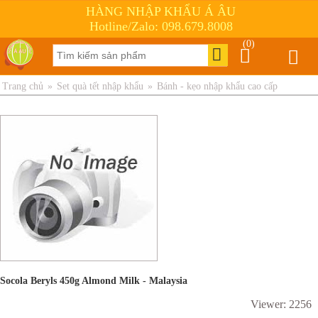
HÀNG NHẬP KHẨU Á ÂU
Hotline/Zalo: 098.679.8008
(0)
Trang chủ
»
Set quà tết nhập khẩu
»
Bánh - kẹo nhập khẩu cao cấp
Socola Beryls 450g Almond Milk - Malaysia
Viewer: 2256