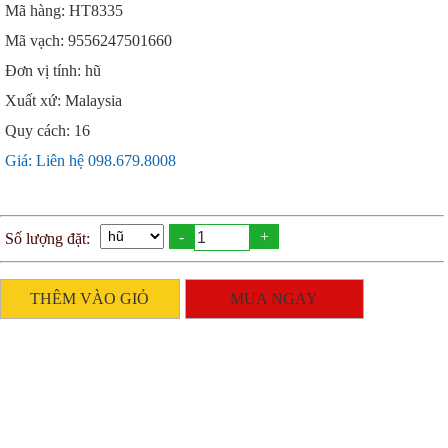
Mã hàng: HT8335
Mã vạch: 9556247501660
Đơn vị tính: hũ
Xuất xứ: Malaysia
Quy cách: 16
Giá: Liên hệ 098.679.8008
-
+
Số lượng đặt:
THÊM VÀO GIỎ
MUA NGAY