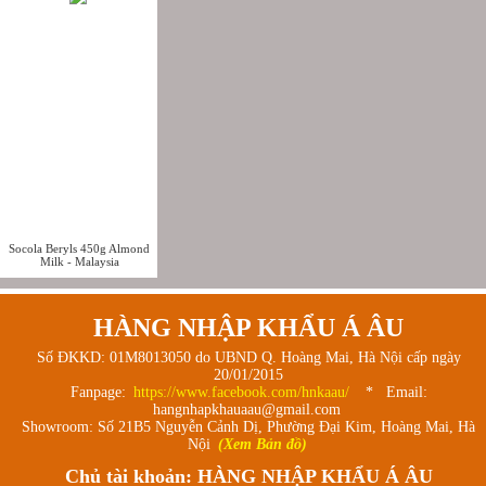
Socola Beryls 450g Almond
Milk - Malaysia
HÀNG NHẬP KHẨU Á ÂU
Số ĐKKD: 01M8013050 do UBND Q. Hoàng Mai, Hà Nội cấp ngày
20/01/2015
Fanpage:
https://www.facebook.com/hnkaau/
* Email:
hangnhapkhauaau@gmail.com
Showroom: Số 21B5 Nguyễn Cảnh Dị, Phường Đại Kim, Hoàng Mai, Hà
Nội
(Xem Bản đồ)
Chủ tài khoản: HÀNG NHẬP KHẨU Á ÂU