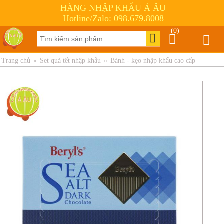
HÀNG NHẬP KHẨU Á ÂU
Hotline/Zalo: 098.679.8008
(0)
Trang chủ
»
Set quà tết nhập khẩu
»
Bánh - kẹo nhập khẩu cao cấp