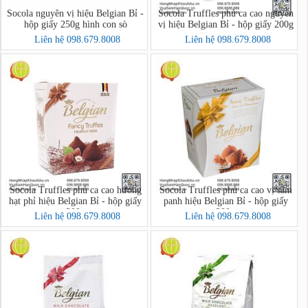
Socola nguyên vị hiệu Belgian Bỉ -
Socola Truffles phủ ca cao nguyên
hộp giấy 250g hình con sò
vị hiệu Belgian Bỉ - hộp giấy 200g
Liên hệ 098.679.8008
Liên hệ 098.679.8008
Socola Truffles phủ ca cao hương
Socola Truffles phủ ca cao vị sâm
hạt phỉ hiệu Belgian Bỉ - hộp giấy
panh hiệu Belgian Bỉ - hộp giấy
200g
200g
Liên hệ 098.679.8008
Liên hệ 098.679.8008