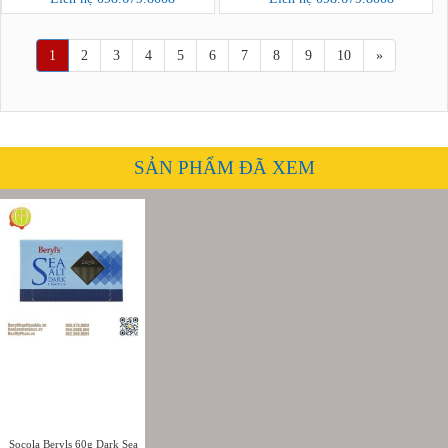
1
2
3
4
5
6
7
8
9
10
»
SẢN PHẨM ĐÃ XEM
Socola Beryls 60g Dark Sea