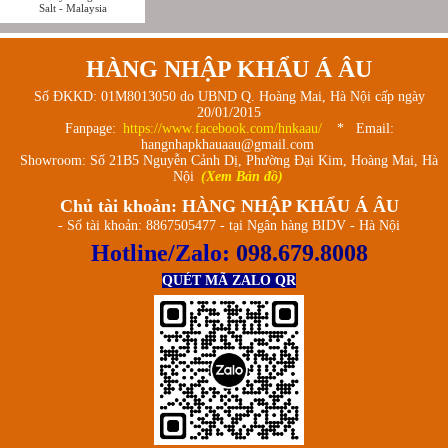
Salt - Malaysia
HÀNG NHẬP KHẨU Á ÂU
Số ĐKKD: 01M8013050 do UBND Q. Hoàng Mai, Hà Nội cấp ngày
20/01/2015
Fanpage:
https://www.facebook.com/hnkaau/
* Email:
hangnhapkhauaau@gmail.com
Showroom: Số 21B5 Nguyễn Cảnh Dị, Phường Đại Kim, Hoàng Mai, Hà
Nội
(Xem Bản đồ)
Chủ tài khoản: HÀNG NHẬP KHẨU Á ÂU
- Số tài khoản: 8867505477 - tại Ngân hàng BIDV - Hà Nội
Hotline/Zalo:
098.679.8008
QUÉT MÃ ZALO QR