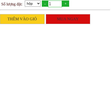
-
+
Số lượng đặt:
THÊM VÀO GIỎ
MUA NGAY