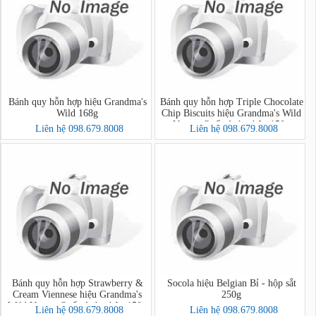
Bánh quy hỗn hợp hiệu Grandma's
Bánh quy hỗn hợp Triple Chocolate
Wild 168g
Chip Biscuits hiệu Grandma's Wild
Vương Quốc Anh - hộp 150g
Liên hệ 098.679.8008
Liên hệ 098.679.8008
Bánh quy hỗn hợp Strawberry &
Socola hiệu Belgian Bỉ - hộp sắt
Cream Viennese hiệu Grandma's
250g
Wild Vương Quốc Anh - hộp 150g
Liên hệ 098.679.8008
Liên hệ 098.679.8008