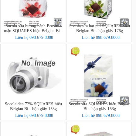
Socola sữa hương bánh Brownie
Socola sữa hạt phỉ SQUARES hiệu
mặn SQUARES hiệu Belgian Bỉ -
Belgian Bỉ - hộp giấy 176g
hộp giấy 176g
Liên hệ 098.679.8008
Liên hệ 098.679.8008
Socola đen 72% SQUARES hiệu
Socola sữa SQUARES hiệu Belgian
Belgian Bỉ - hộp giấy 153g
Bỉ - hộp giấy 153g
Liên hệ 098.679.8008
Liên hệ 098.679.8008