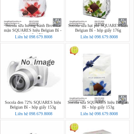
Socola sữa hương bánh Brownie
Socola sữa hạt phỉ SQUARES hiệu
mặn SQUARES hiệu Belgian Bỉ -
Belgian Bỉ - hộp giấy 176g
hộp giấy 176g
Liên hệ 098.679.8008
Liên hệ 098.679.8008
Socola đen 72% SQUARES hiệu
Socola sữa SQUARES hiệu Belgian
Belgian Bỉ - hộp giấy 153g
Bỉ - hộp giấy 153g
Liên hệ 098.679.8008
Liên hệ 098.679.8008