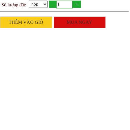
-
+
Số lượng đặt:
THÊM VÀO GIỎ
MUA NGAY