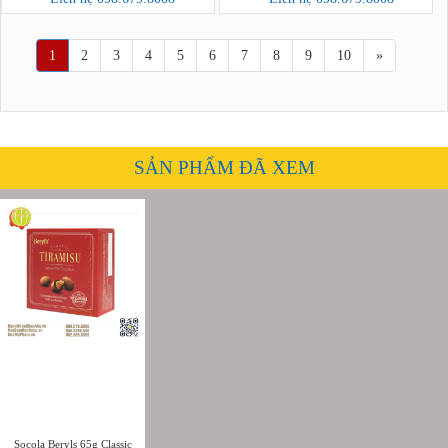
1
2
3
4
5
6
7
8
9
10
»
SẢN PHẨM ĐÃ XEM
Socola Beryls 65g Classic