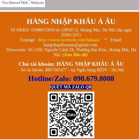
Tira Almond Milk - Malaysia
HÀNG NHẬP KHẨU Á ÂU
Số ĐKKD: 01M8013050 do UBND Q. Hoàng Mai, Hà Nội cấp ngày
20/01/2015
Fanpage:
https://www.facebook.com/hnkaau/
* Email:
hangnhapkhauaau@gmail.com
Showroom: Số 21B5 Nguyễn Cảnh Dị, Phường Đại Kim, Hoàng Mai, Hà
Nội
(Xem Bản đồ)
Chủ tài khoản: HÀNG NHẬP KHẨU Á ÂU
- Số tài khoản: 8867505477 - tại Ngân hàng BIDV - Hà Nội
Hotline/Zalo:
098.679.8008
QUÉT MÃ ZALO QR