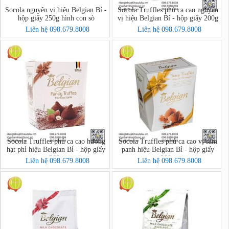
Socola nguyên vị hiệu Belgian Bỉ -
Socola Truffles phủ ca cao nguyên
hộp giấy 250g hình con sò
vị hiệu Belgian Bỉ - hộp giấy 200g
Liên hệ 098.679.8008
Liên hệ 098.679.8008
Socola Truffles phủ ca cao hương
Socola Truffles phủ ca cao vị sâm
hạt phỉ hiệu Belgian Bỉ - hộp giấy
panh hiệu Belgian Bỉ - hộp giấy
200g
200g
Liên hệ 098.679.8008
Liên hệ 098.679.8008