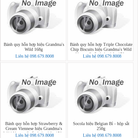
Bánh quy hỗn hợp hiệu Grandma's
Bánh quy hỗn hợp Triple Chocolate
Wild 168g
Chip Biscuits hiệu Grandma's Wild
Vương Quốc Anh - hộp 150g
Liên hệ 098.679.8008
Liên hệ 098.679.8008
Bánh quy hỗn hợp Strawberry &
Socola hiệu Belgian Bỉ - hộp sắt
Cream Viennese hiệu Grandma's
250g
Wild Vương Quốc Anh - hộp 150g
Liên hệ 098.679.8008
Liên hệ 098.679.8008