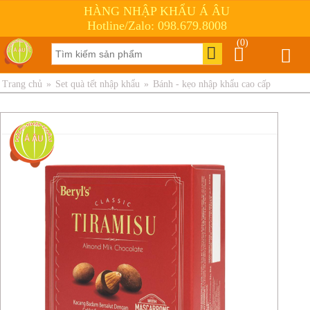
HÀNG NHẬP KHẨU Á ÂU
Hotline/Zalo: 098.679.8008
(0)
Trang chủ
»
Set quà tết nhập khẩu
»
Bánh - kẹo nhập khẩu cao cấp