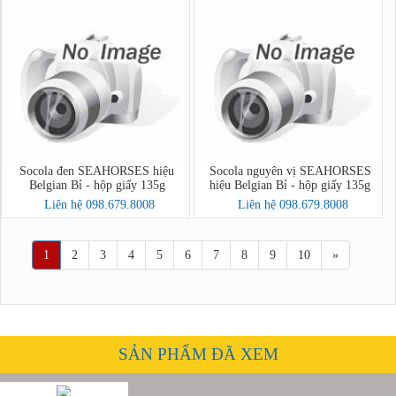
Socola đen SEAHORSES hiệu
Socola nguyên vị SEAHORSES
Belgian Bỉ - hộp giấy 135g
hiệu Belgian Bỉ - hộp giấy 135g
Liên hệ 098.679.8008
Liên hệ 098.679.8008
1
2
3
4
5
6
7
8
9
10
»
SẢN PHẨM ĐÃ XEM