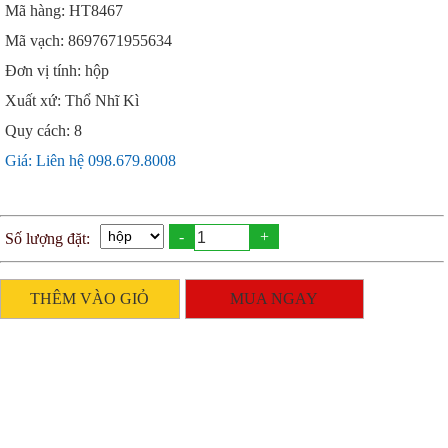
Mã hàng: HT8467
Mã vạch: 8697671955634
Đơn vị tính: hộp
Xuất xứ: Thổ Nhĩ Kì
Quy cách: 8
Giá: Liên hệ 098.679.8008
-
+
Số lượng đặt:
THÊM VÀO GIỎ
MUA NGAY