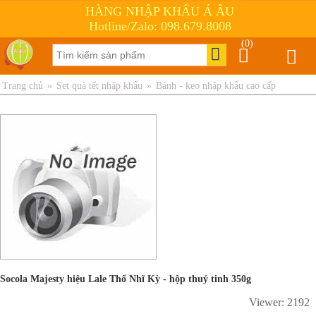
HÀNG NHẬP KHẨU Á ÂU
Hotline/Zalo: 098.679.8008
(0)
Trang chủ
»
Set quà tết nhập khẩu
»
Bánh - kẹo nhập khẩu cao cấp
Socola Majesty hiệu Lale Thổ Nhĩ Kỳ - hộp thuỷ tinh 350g
Viewer: 2192