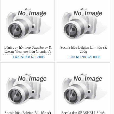
Bánh quy hỗn hợp Strawberry &
Socola hiệu Belgian Bỉ - hộp sắt
Cream Viennese hiệu Grandma's
250g
Wild Vương Quốc Anh - hộp 150g
Liên hệ 098.679.8008
Liên hệ 098.679.8008
Socola hiệu Belgian Bỉ - hộp sắt
Socola đen SEASHELLS hiệu