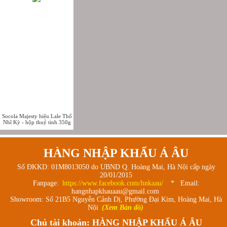
Socola Majesty hiệu Lale Thổ
Nhĩ Kỳ - hộp thuỷ tinh 350g
HÀNG NHẬP KHẨU Á ÂU
Số ĐKKD: 01M8013050 do UBND Q. Hoàng Mai, Hà Nội cấp ngày
20/01/2015
Fanpage:
https://www.facebook.com/hnkaau/
* Email:
hangnhapkhauaau@gmail.com
Showroom: Số 21B5 Nguyễn Cảnh Dị, Phường Đại Kim, Hoàng Mai, Hà
Nội
(Xem Bản đồ)
Chủ tài khoản: HÀNG NHẬP KHẨU Á ÂU