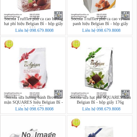
Socola Truffles phủ ca cao hương
Socola Truffles phủ ca cao vị sâm
hạt phỉ hiệu Belgian Bỉ - hộp giấy
panh hiệu Belgian Bỉ - hộp giấy
200g
200g
Liên hệ 098.679.8008
Liên hệ 098.679.8008
Socola sữa hương bánh Brownie
Socola sữa hạt phỉ SQUARES hiệu
mặn SQUARES hiệu Belgian Bỉ -
Belgian Bỉ - hộp giấy 176g
hộp giấy 176g
Liên hệ 098.679.8008
Liên hệ 098.679.8008