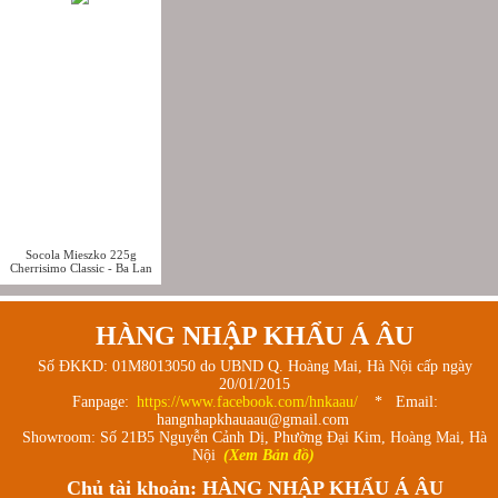
Socola Mieszko 225g
Cherrisimo Classic - Ba Lan
HÀNG NHẬP KHẨU Á ÂU
Số ĐKKD: 01M8013050 do UBND Q. Hoàng Mai, Hà Nội cấp ngày
20/01/2015
Fanpage:
https://www.facebook.com/hnkaau/
* Email:
hangnhapkhauaau@gmail.com
Showroom: Số 21B5 Nguyễn Cảnh Dị, Phường Đại Kim, Hoàng Mai, Hà
Nội
(Xem Bản đồ)
Chủ tài khoản: HÀNG NHẬP KHẨU Á ÂU