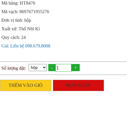
Mã hàng: HT8470
Mã vạch: 8697671955276
Đơn vị tính: hộp
Xuất xứ: Thổ Nhĩ Kì
Quy cách: 24
Giá: Liên hệ 098.679.8008
-
+
Số lượng đặt:
THÊM VÀO GIỎ
MUA NGAY