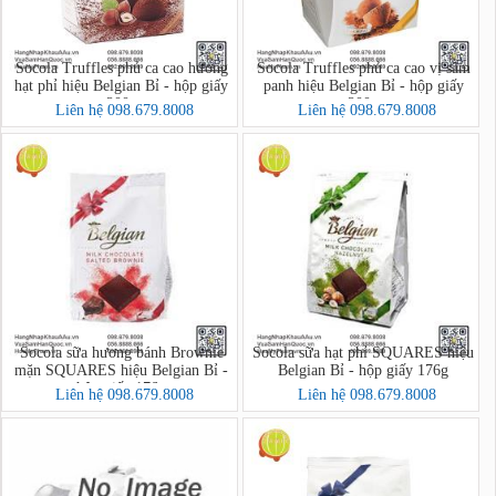
Socola Truffles phủ ca cao hương
Socola Truffles phủ ca cao vị sâm
hạt phỉ hiệu Belgian Bỉ - hộp giấy
panh hiệu Belgian Bỉ - hộp giấy
200g
200g
Liên hệ 098.679.8008
Liên hệ 098.679.8008
Socola sữa hương bánh Brownie
Socola sữa hạt phỉ SQUARES hiệu
mặn SQUARES hiệu Belgian Bỉ -
Belgian Bỉ - hộp giấy 176g
hộp giấy 176g
Liên hệ 098.679.8008
Liên hệ 098.679.8008