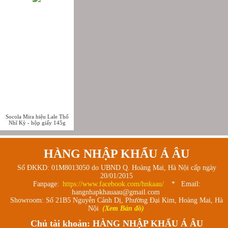
Socola Mira hiệu Lale Thổ
Nhĩ Kỳ - hộp giấy 145g
HÀNG NHẬP KHẨU Á ÂU
Số ĐKKD: 01M8013050 do UBND Q. Hoàng Mai, Hà Nội cấp ngày
20/01/2015
Fanpage:
https://www.facebook.com/hnkaau/
* Email:
hangnhapkhauaau@gmail.com
Showroom: Số 21B5 Nguyễn Cảnh Dị, Phường Đại Kim, Hoàng Mai, Hà
Nội
(Xem Bản đồ)
Chủ tài khoản: HÀNG NHẬP KHẨU Á ÂU