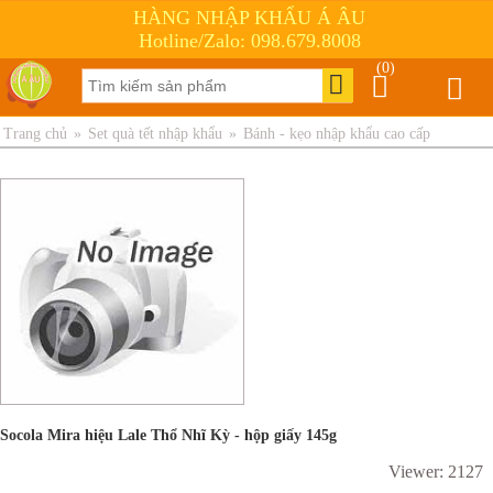
HÀNG NHẬP KHẨU Á ÂU
Hotline/Zalo: 098.679.8008
(0)
Trang chủ
»
Set quà tết nhập khẩu
»
Bánh - kẹo nhập khẩu cao cấp
Socola Mira hiệu Lale Thổ Nhĩ Kỳ - hộp giấy 145g
Viewer: 2127