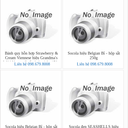
Bánh quy hỗn hợp Strawberry &
Socola hiệu Belgian Bỉ - hộp sắt
Cream Viennese hiệu Grandma's
250g
Wild Vương Quốc Anh - hộp 150g
Liên hệ 098.679.8008
Liên hệ 098.679.8008
Socola hiệu Belgian Bỉ - hộp sắt
Socola đen SEASHELLS hiệu