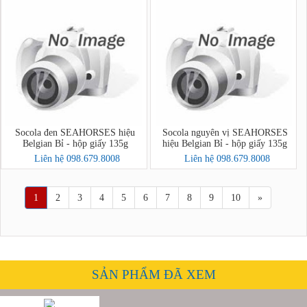
Socola đen SEAHORSES hiệu
Socola nguyên vị SEAHORSES
Belgian Bỉ - hộp giấy 135g
hiệu Belgian Bỉ - hộp giấy 135g
Liên hệ 098.679.8008
Liên hệ 098.679.8008
1
2
3
4
5
6
7
8
9
10
»
SẢN PHẨM ĐÃ XEM