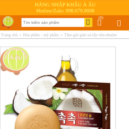
HÀNG NHẬP KHẨU Á ÂU
Hotline/Zalo: 098.679.8008
(0)
Trang chủ
»
Hóa phẩm - mỹ phẩm
»
Tắm-gội-giặt-xả-tẩy-rửa-nhuộm