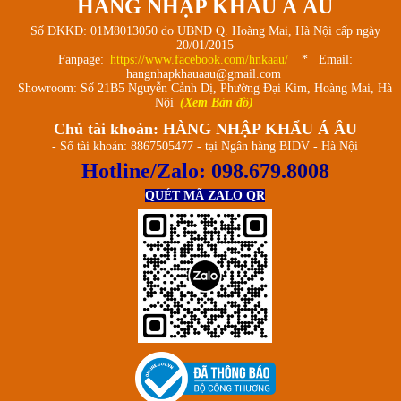
HÀNG NHẬP KHẨU Á ÂU
Số ĐKKD: 01M8013050 do UBND Q. Hoàng Mai, Hà Nội cấp ngày
20/01/2015
Fanpage:
https://www.facebook.com/hnkaau/
* Email:
hangnhapkhauaau@gmail.com
Showroom: Số 21B5 Nguyễn Cảnh Dị, Phường Đại Kim, Hoàng Mai, Hà
Nội
(Xem Bản đồ)
Chủ tài khoản: HÀNG NHẬP KHẨU Á ÂU
- Số tài khoản: 8867505477 - tại Ngân hàng BIDV - Hà Nội
Hotline/Zalo:
098.679.8008
QUÉT MÃ ZALO QR