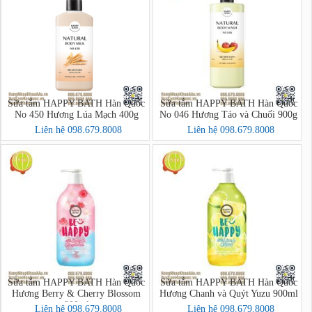
Sữa tắm HAPPY BATH Hàn Quốc
Sữa tắm HAPPY BATH Hàn Quốc
No 450 Hương Lúa Mạch 400g
No 046 Hương Táo và Chuối 900g
Liên hệ 098.679.8008
Liên hệ 098.679.8008
Sữa tắm HAPPY BATH Hàn Quốc
Sữa tắm HAPPY BATH Hàn Quốc
Hương Berry & Cherry Blossom
Hương Chanh và Quýt Yuzu 900ml
900ml
Liên hệ 098.679.8008
Liên hệ 098.679.8008