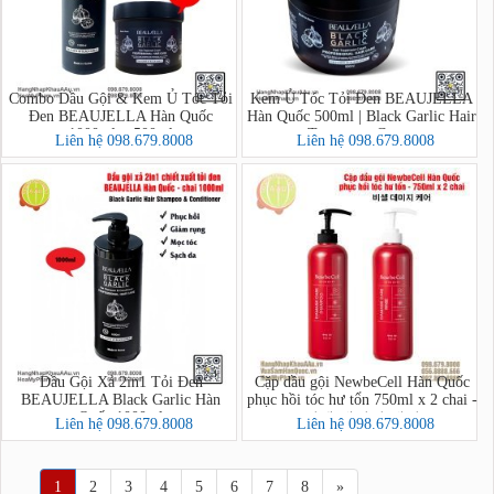
Combo Dầu Gội & Kem Ủ Tóc Tỏi
Kem Ủ Tóc Tỏi Đen BEAUJELLA
Đen BEAUJELLA Hàn Quốc
Hàn Quốc 500ml | Black Garlic Hair
1000ml + 500ml
Treatment Cream
Liên hệ 098.679.8008
Liên hệ 098.679.8008
Dầu Gội Xả 2in1 Tỏi Đen
Cặp dầu gội NewbeCell Hàn Quốc
BEAUJELLA Black Garlic Hàn
phục hồi tóc hư tổn 750ml x 2 chai -
Quốc 1000ml
비셀 데미지 케어
Liên hệ 098.679.8008
Liên hệ 098.679.8008
1
2
3
4
5
6
7
8
»