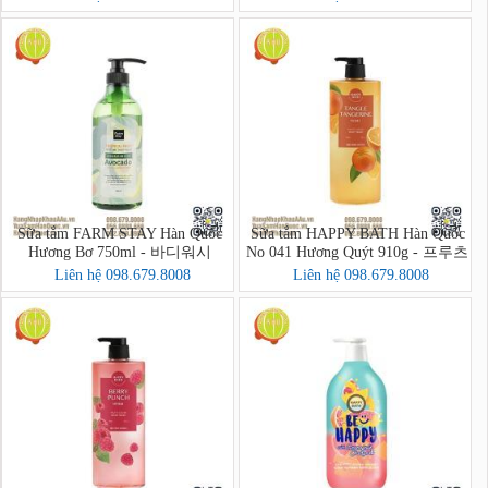
Sữa tắm FARM STAY Hàn Quốc
Sữa tắm HAPPY BATH Hàn Quốc
Hương Bơ 750ml - 바디워시
No 041 Hương Quýt 910g - 프루츠
크러시 바디워시
Liên hệ 098.679.8008
Liên hệ 098.679.8008