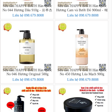
Sữa tắm HAPPY BATH Hàn Quốc
Sữa tắm HAPPY BATH Hàn Quốc
No 044 Hương Dâu 910g - 프루츠
Hương Cam và Bưởi Đỏ 900ml - 해
크러시 바디워시
피바스 스마일 브라이트닝 자몽오
Liên hệ 098.679.8008
Liên hệ 098.679.8008
렌지 바디워시
Sữa tắm HAPPY BATH Hàn Quốc
Sữa tắm HAPPY BATH Hàn Quốc
No 046 Hương Original 500g
No 450 Hương Lúa Mạch 900g
Liên hệ 098.679.8008
Liên hệ 098.679.8008