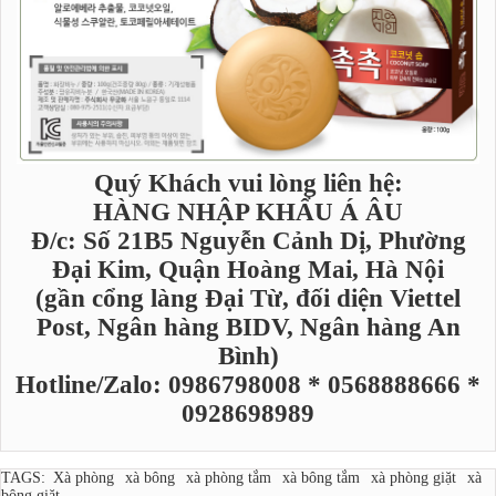
Quý Khách vui lòng liên hệ:
HÀNG NHẬP KHẨU Á ÂU
Đ/c: Số 21B5 Nguyễn Cảnh Dị, Phường
Đại Kim, Quận Hoàng Mai, Hà Nội
(gần cổng làng Đại Từ, đối diện Viettel
Post, Ngân hàng BIDV, Ngân hàng An
Bình)
Hotline/Zalo: 0986798008 * 0568888666 *
0928698989
TAGS:
Xà phòng
xà bông
xà phòng tắm
xà bông tắm
xà phòng giặt
xà
bông giặt