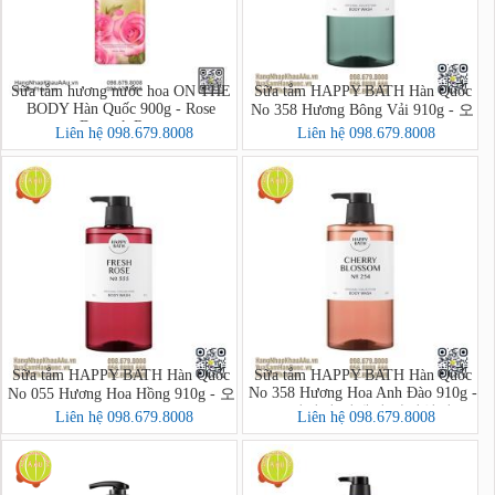
Sữa tắm hương nước hoa ON THE
Sữa tắm HAPPY BATH Hàn Quốc
BODY Hàn Quốc 900g - Rose
No 358 Hương Bông Vải 910g - 오
Damask Rose
리지널 컬렉션 바디워시
Liên hệ 098.679.8008
Liên hệ 098.679.8008
Sữa tắm HAPPY BATH Hàn Quốc
Sữa tắm HAPPY BATH Hàn Quốc
No 358 Hương Hoa Anh Đào 910g -
No 055 Hương Hoa Hồng 910g - 오
오리지널 컬렉션 바디워시
리지널 컬렉션 바디워시
Liên hệ 098.679.8008
Liên hệ 098.679.8008