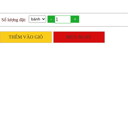
-
+
Số lượng đặt:
THÊM VÀO GIỎ
MUA NGAY