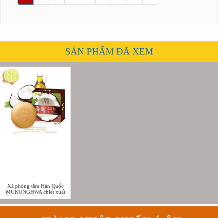
SẢN PHẨM ĐÃ XEM
Xà phòng tắm Hàn Quốc
MUKUNGHWA chiết xuất
Dừa 100g (Coconut Soap)