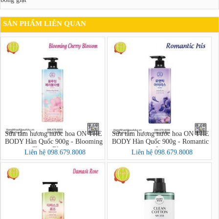
SẢN PHẨM LIÊN QUAN
Sữa tắm hương nước hoa ON THE
Sữa tắm hương nước hoa ON THE
BODY Hàn Quốc 900g - Blooming
BODY Hàn Quốc 900g - Romantic
Cherry Blossom
Iris
Liên hệ 098.679.8008
Liên hệ 098.679.8008