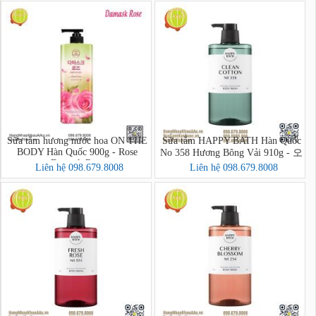
Sữa tắm hương nước hoa ON THE
Sữa tắm HAPPY BATH Hàn Quốc
BODY Hàn Quốc 900g - Rose
No 358 Hương Bông Vải 910g - 오
Damask Rose
리지널 컬렉션 바디워시
Liên hệ 098.679.8008
Liên hệ 098.679.8008