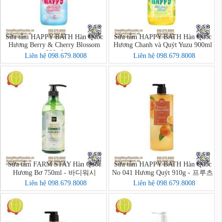
Sữa tắm HAPPY BATH Hàn Quốc
Sữa tắm HAPPY BATH Hàn Quốc
Hương Berry & Cherry Blossom
Hương Chanh và Quýt Yuzu 900ml
900ml
Liên hệ 098.679.8008
Liên hệ 098.679.8008
Sữa tắm FARM STAY Hàn Quốc
Sữa tắm HAPPY BATH Hàn Quốc
Hương Bơ 750ml - 바디워시
No 041 Hương Quýt 910g - 프루츠
크러시 바디워시
Liên hệ 098.679.8008
Liên hệ 098.679.8008