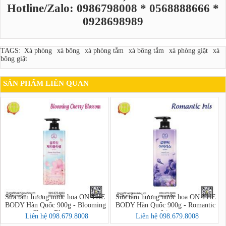
Hotline/Zalo: 0986798008 * 0568888666 *
0928698989
TAGS:
Xà phòng
xà bông
xà phòng tắm
xà bông tắm
xà phòng giặt
xà
bông giặt
SẢN PHẨM LIÊN QUAN
Sữa tắm hương nước hoa ON THE
Sữa tắm hương nước hoa ON THE
BODY Hàn Quốc 900g - Blooming
BODY Hàn Quốc 900g - Romantic
Cherry Blossom
Iris
Liên hệ 098.679.8008
Liên hệ 098.679.8008