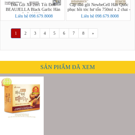
Dầu Gội Xả 2in1 Tỏi Đen
Cặp dầu gội NewbeCell Hàn Quốc
BEAUJELLA Black Garlic Hàn
phục hồi tóc hư tổn 750ml x 2 chai -
Quốc 1000ml
비셀 데미지 케어
Liên hệ 098.679.8008
Liên hệ 098.679.8008
1
2
3
4
5
6
7
8
»
SẢN PHẨM ĐÃ XEM