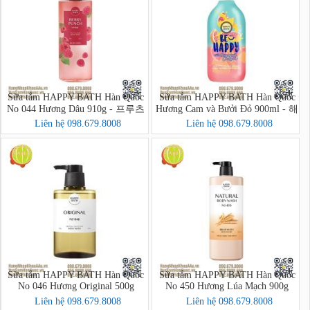
Sữa tắm HAPPY BATH Hàn Quốc
Sữa tắm HAPPY BATH Hàn Quốc
No 044 Hương Dâu 910g - 프루츠
Hương Cam và Bưởi Đỏ 900ml - 해
크러시 바디워시
피바스 스마일 브라이트닝 자몽오
Liên hệ 098.679.8008
Liên hệ 098.679.8008
렌지 바디워시
Sữa tắm HAPPY BATH Hàn Quốc
Sữa tắm HAPPY BATH Hàn Quốc
No 046 Hương Original 500g
No 450 Hương Lúa Mạch 900g
Liên hệ 098.679.8008
Liên hệ 098.679.8008