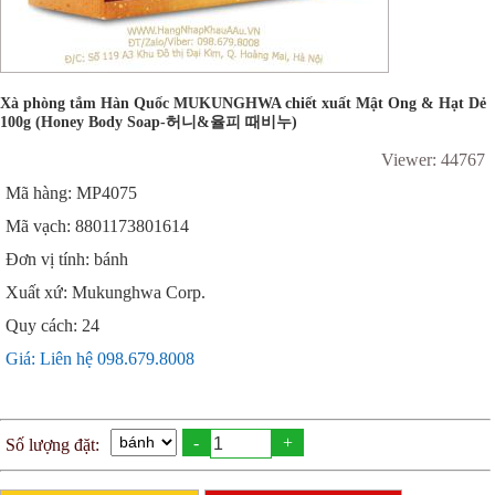
Xà phòng tắm Hàn Quốc MUKUNGHWA chiết xuất Mật Ong & Hạt Dẻ
100g (Honey Body Soap-허니&율피 때비누)
Viewer: 44767
Mã hàng: MP4075
Mã vạch: 8801173801614
Đơn vị tính: bánh
Xuất xứ: Mukunghwa Corp.
Quy cách: 24
Giá: Liên hệ 098.679.8008
-
+
Số lượng đặt: