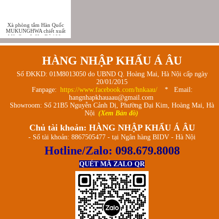
Xà phòng tắm Hàn Quốc
MUKUNGHWA chiết xuất
Mật Ong & Hạt Dẻ 100g
(Honey Body Soap-허니&율
피 때비누)
HÀNG NHẬP KHẨU Á ÂU
Số ĐKKD: 01M8013050 do UBND Q. Hoàng Mai, Hà Nội cấp ngày
20/01/2015
Fanpage:
https://www.facebook.com/hnkaau/
* Email:
hangnhapkhauaau@gmail.com
Showroom: Số 21B5 Nguyễn Cảnh Dị, Phường Đại Kim, Hoàng Mai, Hà
Nội
(Xem Bản đồ)
Chủ tài khoản: HÀNG NHẬP KHẨU Á ÂU
- Số tài khoản: 8867505477 - tại Ngân hàng BIDV - Hà Nội
Hotline/Zalo:
098.679.8008
QUÉT MÃ ZALO QR