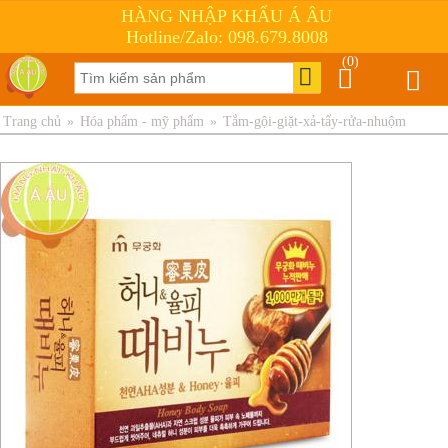
HÀNG NHẬP KHẨU Á ÂU
Hotline/Zalo: 098.679.8008
(0)
Trang chủ
»
Hóa phẩm - mỹ phẩm
»
Tắm-gội-giặt-xả-tẩy-rửa-nhuộm