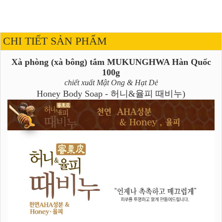
CHI TIẾT SẢN PHẨM
Xà phòng (xà bông) tắm MUKUNGHWA Hàn Quốc
100g
chiết xuất Mật Ong & Hạt Dẻ
Honey Body Soap - 허니&율피 때비누)