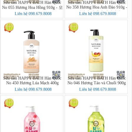
Sữa tắm HAPPY BATH Hàn Quốc
Sữa tắm HAPPY BATH Hàn Quốc
No 358 Hương Hoa Anh Đào 910g -
No 055 Hương Hoa Hồng 910g - 오
오리지널 컬렉션 바디워시
리지널 컬렉션 바디워시
Liên hệ 098.679.8008
Liên hệ 098.679.8008
Sữa tắm HAPPY BATH Hàn Quốc
Sữa tắm HAPPY BATH Hàn Quốc
No 450 Hương Lúa Mạch 400g
No 046 Hương Táo và Chuối 900g
Liên hệ 098.679.8008
Liên hệ 098.679.8008