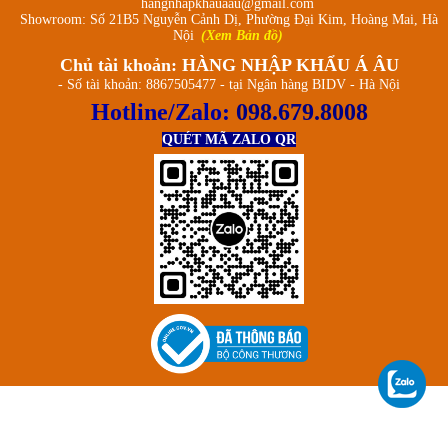
hangnhapkhauaau@gmail.com
Showroom: Số 21B5 Nguyễn Cảnh Dị, Phường Đại Kim, Hoàng Mai, Hà
Nội
(Xem Bản đồ)
Chủ tài khoản: HÀNG NHẬP KHẨU Á ÂU
- Số tài khoản: 8867505477 - tại Ngân hàng BIDV - Hà Nội
Hotline/Zalo:
098.679.8008
QUÉT MÃ ZALO QR