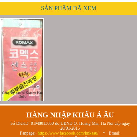
SẢN PHẨM ĐÃ XEM
Găng tay cao su Komax Hàn
Quốc
HÀNG NHẬP KHẨU Á ÂU
Số ĐKKD: 01M8013050 do UBND Q. Hoàng Mai, Hà Nội cấp ngày
20/01/2015
Fanpage:
https://www.facebook.com/hnkaau/
* Email: