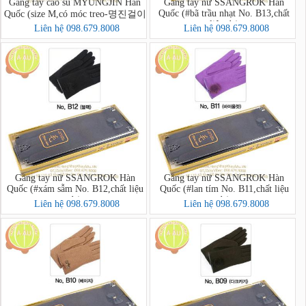
Găng tay cao su MYUNGJIN Hàn
Găng tay nữ SSANGROK Hàn
Quốc (#bã trầu nhạt No. B13,chất
Quốc (size M,có móc treo-명진걸이
liệu dạ)
형고무장갑 중)
Liên hệ 098.679.8008
Liên hệ 098.679.8008
Găng tay nữ SSANGROK Hàn
Găng tay nữ SSANGROK Hàn
Quốc (#xám sẫm No. B12,chất liệu
Quốc (#lan tím No. B11,chất liệu
dạ)
dạ)
Liên hệ 098.679.8008
Liên hệ 098.679.8008