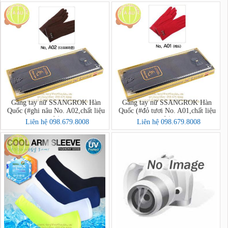
Găng tay nữ SSANGROK Hàn
Găng tay nữ SSANGROK Hàn
Quốc (#ghi nâu No. A02,chất liệu
Quốc (#đỏ tươi No. A01,chất liệu
dạ)
dạ)
Liên hệ 098.679.8008
Liên hệ 098.679.8008