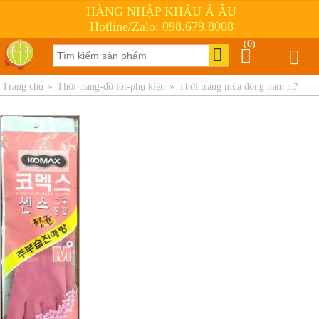
HÀNG NHẬP KHẨU Á ÂU
Hotline/Zalo: 098.679.8008
(0)
Trang chủ
»
Thời trang-đồ lót-phụ kiện
»
Thời trang mùa đông nam nữ