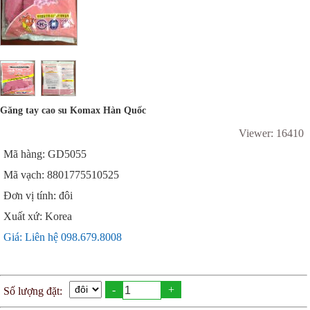
Găng tay cao su Komax Hàn Quốc
Viewer: 16410
Mã hàng: GD5055
Mã vạch: 8801775510525
Đơn vị tính: đôi
Xuất xứ: Korea
Giá: Liên hệ 098.679.8008
-
+
Số lượng đặt: