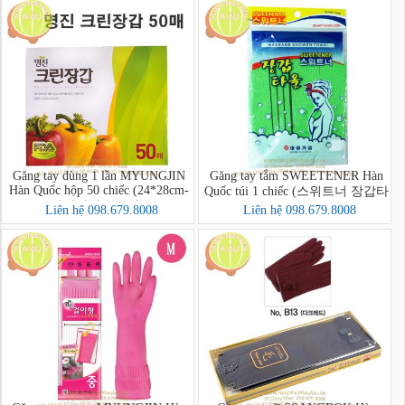
Găng tay dùng 1 lần MYUNGJIN
Găng tay tắm SWEETENER Hàn
Hàn Quốc hộp 50 chiếc (24*28cm-
Quốc túi 1 chiếc (스위트너 장갑타
위생장갑A(50매))
올)-hết
Liên hệ 098.679.8008
Liên hệ 098.679.8008