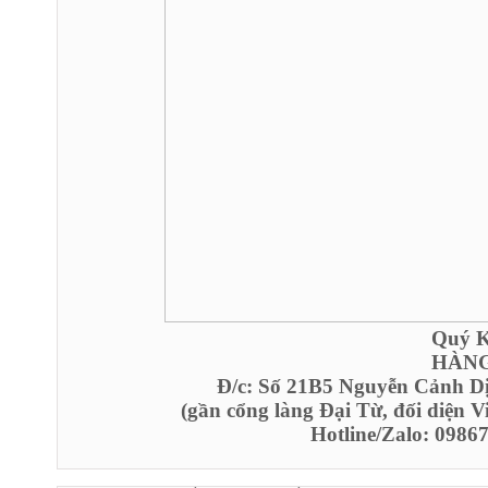
Quý Kh
HÀNG
Đ/c: Số 21B5 Nguyễn Cảnh D
(gần cổng làng Đại Từ, đối diện 
Hotline/Zalo: 098