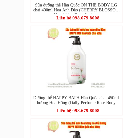
Sữa dưỡng thể Hàn Quốc ON THE BODY LG
chai 400ml Hoa Anh Đào (CHERRY BLOSSOM
Nourishing Body Lotion)
Liên hệ 098.679.8008
Dưỡng thể HAPPY BATH Hàn Quốc chai 450ml
hương Hoa Hồng (Daily Perfume Rose Body
Lotion-데일리 퍼퓸 로즈 바디로션)
Liên hệ 098.679.8008