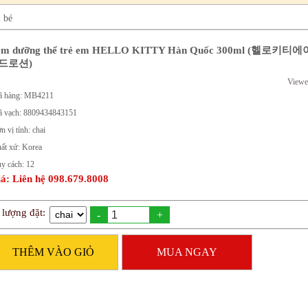
 bé
m dưỡng thể trẻ em HELLO KITTY Hàn Quốc 300ml (헬로키
드로션)
Viewe
 hàng: MB4211
 vạch: 8809434843151
n vị tính: chai
ất xứ: Korea
y cách: 12
á: Liên hệ 098.679.8008
 lượng đặt:
-
+
THÊM VÀO GIỎ
MUA NGAY