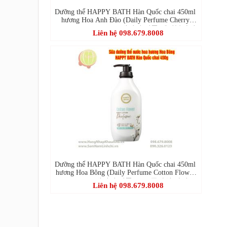
Dưỡng thể HAPPY BATH Hàn Quốc chai 450ml
hương Hoa Anh Đào (Daily Perfume Cherry
Blossom Body Lotion-데일리 퍼퓸 체리블라썸
Liên hệ 098.679.8008
바디로션)
Dưỡng thể HAPPY BATH Hàn Quốc chai 450ml
hương Hoa Bông (Daily Perfume Cotton Flower
Body Lotion-데일리 퍼퓸 코튼 플라워 바디로
Liên hệ 098.679.8008
션)