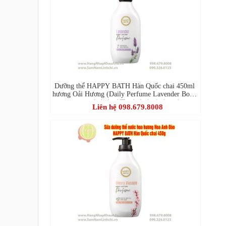
Dưỡng thể HAPPY BATH Hàn Quốc chai 450ml
hương Oải Hương (Daily Perfume Lavender Body
Lotion-데일리 퍼퓸 라벤더 바디로션)
Liên hệ 098.679.8008