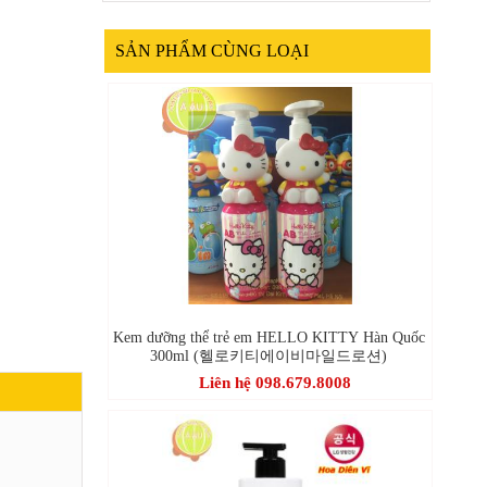
SẢN PHẨM CÙNG LOẠI
Kem dưỡng thể trẻ em HELLO KITTY Hàn Quốc
300ml (헬로키티에이비마일드로션)
Liên hệ 098.679.8008