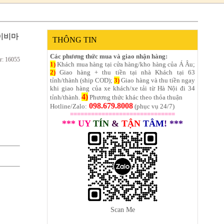
티에이비마
THÔNG TIN
Các phương thức mua và giao nhận hàng:
r: 16055
1)
Khách mua hàng tại cửa hàng/kho hàng của Á Âu;
2)
Giao hàng + thu tiền tại nhà Khách tại 63
tỉnh/thành (ship COD);
3)
Giao hàng và thu tiền ngay
khi giao hàng của xe khách/xe tải từ Hà Nội đi 34
4)
tỉnh/thành.
Phương thức khác theo thỏa thuận
098.679.8008
Hotline/Zalo:
(phục vụ 24/7)
==============================
*** UY
TÍN
&
TẬN
TÂM
! ***
Scan Me