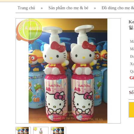
Trang chủ
»
Sản phẩm cho mẹ & bé
»
Đồ dùng cho mẹ &
Ke
일
Mã
Mã
Đơ
Xu
Qu
Gi
Số