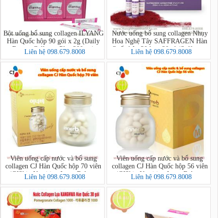
Bột uống bổ sung collagen ILYANG
Nước uống bổ sung collagen Nhụy
Hàn Quốc hộp 90 gói x 2g (Daily
Hoa Nghệ Tây SAFFRAGEN Hàn
Beauty Collagen Plus 200mg)
Quốc hộp 30 lọ x 20ml (Saffragen
Liên hệ 098.679.8008
Liên hệ 098.679.8008
Collagen 3000mg)
Viên uống cấp nước và bổ sung
Viên uống cấp nước và bổ sung
collagen CJ Hàn Quốc hộp 70 viên
collagen CJ Hàn Quốc hộp 56 viên
(CJSkin Nutrition Inner B Aqua
(CJSkin Nutrition Inner B Aqua
Liên hệ 098.679.8008
Liên hệ 098.679.8008
Rich)
Rich)