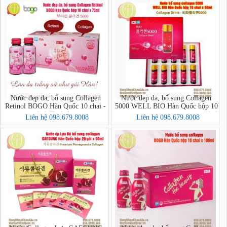
Nước đẹp da, bổ sung Collagen
Nước đẹp da, bổ sung Collagen
Retinol BOGO Hàn Quốc 10 chai -
5000 WELL BIO Hàn Quốc hộp 10
뷰티퀸 콜라겐 5000
chai x 50ml (Collagen Drink - 비타
Liên hệ 098.679.8008
Liên hệ 098.679.8008
콜라겐5000)