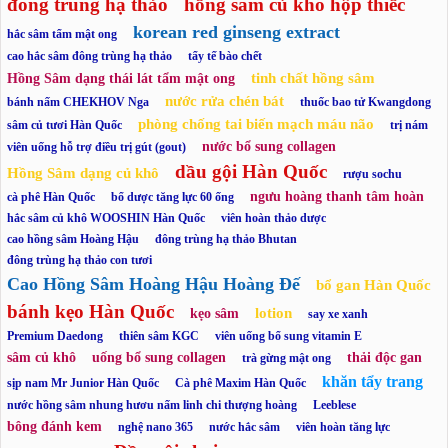
đông trùng hạ thảo
hồng sâm củ khô hộp thiếc
korean red ginseng extract
hắc sâm tẩm mật ong
cao hắc sâm đông trùng hạ thảo
tẩy tế bào chết
tinh chất hồng sâm
Hồng Sâm dạng thái lát tẩm mật ong
nước rửa chén bát
bánh nấm CHEKHOV Nga
thuốc bao tử Kwangdong
phòng chống tai biến mạch máu não
sâm củ tươi Hàn Quốc
trị nám
nước bổ sung collagen
viên uống hỗ trợ điều trị gút (gout)
dầu gội Hàn Quốc
Hồng Sâm dạng củ khô
rượu sochu
ngưu hoàng thanh tâm hoàn
cà phê Hàn Quốc
bổ dược tăng lực 60 ống
hắc sâm củ khô WOOSHIN Hàn Quốc
viên hoàn thảo dược
cao hồng sâm Hoàng Hậu
đông trùng hạ thảo Bhutan
đông trùng hạ thảo con tươi
Cao Hồng Sâm Hoàng Hậu Hoàng Đế
bổ gan Hàn Quốc
bánh kẹo Hàn Quốc
lotion
kẹo sâm
say xe xanh
Premium Daedong
thiên sâm KGC
viên uống bổ sung vitamin E
sâm củ khô
uống bổ sung collagen
thải độc gan
trà gừng mật ong
khăn tẩy trang
sịp nam Mr Junior Hàn Quốc
Cà phê Maxim Hàn Quốc
nước hồng sâm nhung hươu nấm linh chi thượng hoàng
Leeblese
bông đánh kem
nghệ nano 365
nước hắc sâm
viên hoàn tăng lực