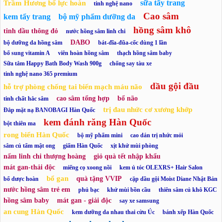
sữa tẩy trang
Trầm Hương bổ lực hoàn
tinh nghệ nano
Cao sâm
kem tẩy trang
bộ mỹ phẩm dưỡng da
hồng sâm khô
tinh dầu thông đỏ
nước hồng sâm linh chi
DABO
bộ dưỡng da hồng sâm
bát-đĩa-đũa-cốc dùng 1 lần
bổ sung vitamin A
viên hoàn hồng sâm
thạch hồng sâm baby
Sữa tắm Happy Bath Body Wash 900g
chống say tàu xe
tinh nghệ nano 365 premium
dầu gội đầu
hỗ trợ phòng chống tai biến mạch máu não
cao sâm tổng hợp
bổ não
tinh chất hắc sâm
trị đau nhức cơ xương khớp
Đắp mặt nạ BANOBAGI Hàn Quốc
kem đánh răng Hàn Quốc
bột thiên ma
rong biển Hàn Quốc
bộ mỹ phẩm mini
cao dán trị nhức mỏi
sâm củ tẩm mật ong
giấm Hàn Quốc
xịt khử mùi phòng
nấm linh chi thượng hoàng
giỏ quà tết nhập khẩu
mát gan-thải độc
miếng cọ xoong nồi
kem ủ tóc OLEXRS+ Hair Salon
bổ gan
quà tặng VVIP
bổ dược hoàn
cặp dầu gội Moist Diane Nhật Bản
nước hồng sâm trẻ em
phủ bạc
khử mùi bồn cầu
thiên sâm củ khô KGC
hồng sâm baby
mát gan - giải độc
say xe samsung
an cung Hàn Quốc
kem dưỡng da nhau thai cừu Úc
bánh xếp Hàn Quốc