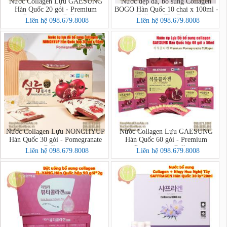
Nước Collagen Lựu GAESUNG
Nước đẹp da, bổ sung Collagen
Hàn Quốc 20 gói - Premium
BOGO Hàn Quốc 10 chai x 100ml -
Pomegranate Collagen
Collagen The Beauty
Liên hệ 098.679.8008
Liên hệ 098.679.8008
Nước Collagen Lựu NONGHYUP
Nước Collagen Lựu GAESUNG
Hàn Quốc 30 gói - Pomegranate
Hàn Quốc 60 gói - Premium
Collagen
Pomegranate Collagen
Liên hệ 098.679.8008
Liên hệ 098.679.8008