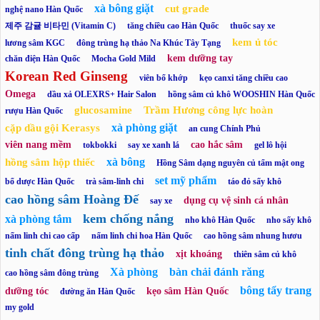
xà bông giặt
cut grade
nghệ nano Hàn Quốc
제주 감귤 비타민 (Vitamin C)
tăng chiều cao Hàn Quốc
thuốc say xe
kem ủ tóc
lương sâm KGC
đông trùng hạ thảo Na Khúc Tây Tạng
kem dưỡng tay
chăn điện Hàn Quốc
Mocha Gold Mild
Korean Red Ginseng
viên bổ khớp
kẹo canxi tăng chiều cao
Omega
dầu xả OLEXRS+ Hair Salon
hồng sâm củ khô WOOSHIN Hàn Quốc
glucosamine
Trầm Hương công lực hoàn
rượu Hàn Quốc
xà phòng giặt
cặp dầu gội Kerasys
an cung Chính Phủ
viên nang mềm
cao hắc sâm
tokbokki
say xe xanh lá
gel lô hội
xà bông
hồng sâm hộp thiếc
Hồng Sâm dạng nguyên củ tẩm mật ong
set mỹ phẩm
bổ dược Hàn Quốc
trà sâm-linh chi
táo đỏ sấy khô
cao hồng sâm Hoàng Đế
dụng cụ vệ sinh cá nhân
say xe
kem chống nắng
xà phòng tắm
nho khô Hàn Quốc
nho sấy khô
nấm linh chi cao cấp
nấm linh chi hoa Hàn Quốc
cao hồng sâm nhung hươu
tinh chất đông trùng hạ thảo
xịt khoáng
thiên sâm củ khô
Xà phòng
bàn chải đánh răng
cao hồng sâm đông trùng
bông tẩy trang
dưỡng tóc
kẹo sâm Hàn Quốc
đường ăn Hàn Quốc
my gold