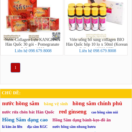
Nước Collagen Lựu KANGHWA
Viên uống bổ sung collagen BIO
Hàn Quốc 30 gói - Pomegranate
Hàn Quốc hộp 10 lọ x 50ml (Korean
Collagen 1000
Collagen 10000 VIP)
Liên hệ 098.679.8008
Liên hệ 098.679.8008
1
CHỦ ĐỀ:
nước hồng sâm
hồng sâm chính phủ
băng vệ sinh
red ginseng
nước rửa chén bát Hàn Quốc
cao hồng sâm núi
Hồng Sâm dạng cao
Hồng Sâm dạng bánh-kẹo-đồ ăn
lá kim ăn liền
địa sâm KGC
nước hồng sâm nhung hươu