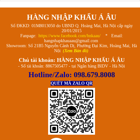
HÀNG NHẬP KHẨU Á ÂU
Số ĐKKD: 01M8013050 do UBND Q. Hoàng Mai, Hà Nội cấp ngày
20/01/2015
Fanpage:
https://www.facebook.com/hnkaau/
* Email:
hangnhapkhauaau@gmail.com
Showroom: Số 21B5 Nguyễn Cảnh Dị, Phường Đại Kim, Hoàng Mai, Hà
Nội
(Xem Bản đồ)
Chủ tài khoản: HÀNG NHẬP KHẨU Á ÂU
- Số tài khoản: 8867505477 - tại Ngân hàng BIDV - Hà Nội
Hotline/Zalo:
098.679.8008
QUÉT MÃ ZALO QR