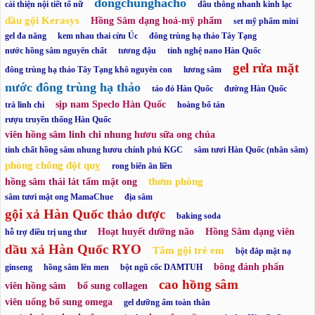
dongchunghacho
cải thiện nội tiết tố nữ
dầu thông nhanh kinh lạc
dầu gội Kerasys
Hồng Sâm dạng hoá-mỹ phẩm
set mỹ phẩm mini
gel đa năng
kem nhau thai cừu Úc
đông trùng hạ thảo Tây Tạng
nước hồng sâm nguyên chất
tương đậu
tinh nghệ nano Hàn Quốc
gel rửa mặt
đông trùng hạ thảo Tây Tạng khô nguyên con
lương sâm
nước đông trùng hạ thảo
táo đỏ Hàn Quốc
đường Hàn Quốc
sịp nam Speclo Hàn Quốc
trà linh chi
hoàng bổ tán
rượu truyền thống Hàn Quốc
viên hồng sâm linh chi nhung hươu sữa ong chúa
tinh chất hồng sâm nhung hươu chính phủ KGC
sâm tươi Hàn Quốc (nhân sâm)
phòng chống đột quỵ
rong biển ăn liền
thơm phòng
hồng sâm thái lát tẩm mật ong
sâm tươi mật ong MamaChue
địa sâm
gội xả Hàn Quốc thảo dược
baking soda
Hoạt huyết dưỡng não
Hồng Sâm dạng viên
hỗ trợ điều trị ung thư
dầu xả Hàn Quốc RYO
Tắm gội trẻ em
bột đắp mặt nạ
bông đánh phấn
ginseng
hồng sâm lên men
bột ngũ cốc DAMTUH
cao hồng sâm
viên hồng sâm
bổ sung collagen
viên uống bổ sung omega
gel dưỡng ẩm toàn thân