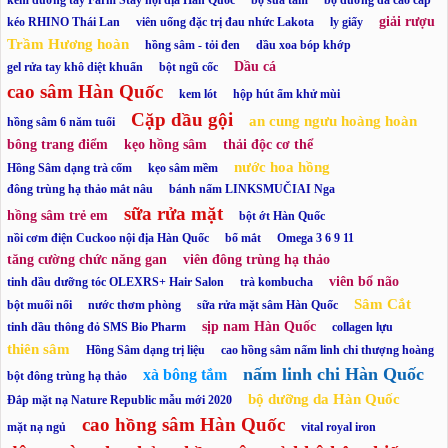
kem dưỡng tay Farm Stay nội địa Hàn Quốc
bộ sữa tắm
bộ dưỡng da cao cấp
giải rượu
kéo RHINO Thái Lan
viên uống đặc trị đau nhức Lakota
ly giấy
Trầm Hương hoàn
hồng sâm - tỏi đen
dầu xoa bóp khớp
Dầu cá
gel rửa tay khô diệt khuẩn
bột ngũ cốc
cao sâm Hàn Quốc
kem lót
hộp hút ẩm khử mùi
Cặp dầu gội
an cung ngưu hoàng hoàn
hồng sâm 6 năm tuổi
bông trang điểm
kẹo hồng sâm
thải độc cơ thể
nước hoa hồng
Hồng Sâm dạng trà cốm
kẹo sâm mềm
đông trùng hạ thảo mắt nâu
bánh nấm LINKSMUČIAI Nga
sữa rửa mặt
hồng sâm trẻ em
bột ớt Hàn Quốc
nồi cơm điện Cuckoo nội địa Hàn Quốc
bổ mắt
Omega 3 6 9 11
tăng cường chức năng gan
viên đông trùng hạ thảo
viên bổ não
tinh dầu dưỡng tóc OLEXRS+ Hair Salon
trà kombucha
Sâm Cắt
bột muối nổi
nước thơm phòng
sữa rửa mặt sâm Hàn Quốc
sịp nam Hàn Quốc
tinh dầu thông đỏ SMS Bio Pharm
collagen lựu
thiên sâm
Hồng Sâm dạng trị liệu
cao hồng sâm nấm linh chi thượng hoàng
nấm linh chi Hàn Quốc
xà bông tắm
bột đông trùng hạ thảo
bộ dưỡng da Hàn Quốc
Đắp mặt nạ Nature Republic mẫu mới 2020
cao hồng sâm Hàn Quốc
mặt nạ ngủ
vital royal iron