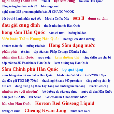
ngưu hoàng thanh tâm
kẹo sâm cứng
retinol
trà sâm Hàn Quốc
đông trùng hạ thảo mắt đỏ
bổ sung canxi
nghệ nano 365 premium phiên bản JI CHANG WOOK
son lì
dụng cụ tắm
bột óc chó hạnh nhân ngũ cốc
Mocha Coffee Mix
dầu gội cung đình
thuốc nhuộm tóc Hàn Quốc
hồng sâm Hàn Quốc
sâm củ tươi
hoàng bổ đan
Viên hoàn Trầm Hương Hàn Quốc
bột ngũ cốc dinh dưỡng
Hồng Sâm dạng nước
nhuộm màu tóc
miếng rửa bát
phấn phủ
rễ sâm
cặp sữa tắm Pháp Cottage 250ml x 2 chai
kem dưỡng thể
nhân sâm Hàn Quốc
rượu soju
tăng chiều cao cho bé
đắp mặt nạ 3D Foodaholic Hàn Quốc
kem dưỡng tay Hàn Quốc
Sâm Chính phủ Hàn Quốc
bộ quà tặng
nước hồng sâm trẻ em Paldo Hàn Quốc
bánh nấm WESOŁE GRZYBKI Nga
cặp dầu gội TIGI Mỹ 750ml
thạch nghệ nano 365 premium
tăng cường sinh lý
hút ẩm
đông trùng hạ thảo Tây Tạng con tươi ngâm mật ong
Black Ginseng
nhuộm tóc (gội nhuộm)
bộ dưỡng da sữa ong chúa
nước tỏi đen Hàn Quốc
dầu gội OLEXRS+ Hair Salon
Glucosamine Chondroitin MSM
Korean Red Ginseng Liquid
hắc sâm Hàn Quốc
Cheong Kwan Jang
tương cà chua
nước sâm có củ