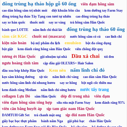
đông trùng hạ thảo hộp gỗ 60 ống
viên đạm hồng sâm
cao dán hồng sâm trị nhức mỏi
diệt khuẩn bồn cầu
kem dưỡng tay Farm Stay
đông trùng hạ thảo Tây Tạng con tươi tự nhiên
cao đông trùng hạ thảo
say xe hàn quốc
thuốc mối
say xe vàng
trà hồng sâm Hàn Quốc
đông trùng hạ thảo 60 ống
bánh que LOTTE
nấm linh chi thái lát
sâm cắt KGC
chuốt mi (mascara)
nước hồng sâm có củ
cao linh chi
emulsion
kiện não hoàn
bộ mỹ phẩm du lịch
bột đa công dụng
bột giặt
kem đánh răng hồng sâm Hàn Quốc
viên chống đột quỵ
Dầu xả chai
tương ớt Hàn Quốc
gội nhuộm tại nhà
tỏi đen
ngưu hoàng tĩnh tâm
cặp dầu gội OLEXRS+ Hair Salon
nấm linh chi đỏ
Kem nền
dầu xoa bóp khớp Hàn Quốc
kẹo sâm không đường
xịt tóc
nấm linh chi vàng
cao dán sâm Hàn Quốc
nước hồng sâm linh chi nhung hươu
say xe hồng
bột ngũ cốc thiên ma
nước tẩy trang
kem đánh răng Median
nấm linh chi sừng hươu
collagen Lựu Đỏ
dép đi trong nhà
viên đạm
sâm Hàn Quốc
viên đạm hồng sâm tổng hợp
sữa rửa mặt Farm Stay
kem đánh răng 93%
viên cân bằng huyết áp
sịp tam giác nam Hàn Quốc
sịp đùi nam Hàn Quốc
DAMTUH Gift Set
trà chanh mật ong
giấy bạc bọc thực phẩm
bánh nấm Nga
gội phủ bạc
chảo Hàn Quốc