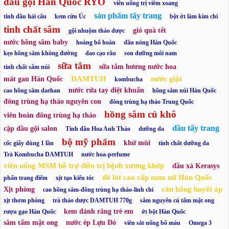
dầu gội Hàn Quốc RYO
viên uống trị viêm xoang
sản phẩm tẩy trang
tinh dầu hải cẩu
kem cừu Úc
bột ớt làm kim chi
tinh chất sâm
giỏ quà tết
gội nhuộm thảo dược
nước hồng sâm baby
hoàng bổ hoàn
dầu nóng Hàn Quốc
kẹo hồng sâm không đường
dao cạo râu
son dưỡng môi nam
sữa tắm
sữa tắm hương nước hoa
tinh chất sâm núi
DAMTUH
nước giặt
mát gan Hàn Quốc
kombucha
nước rửa tay diệt khuẩn
cao hồng sâm daehan
hồng sâm núi Hàn Quốc
đông trùng hạ thảo nguyên con
đông trùng hạ thảo Trung Quốc
hồng sâm củ khô
viên hoàn đông trùng hạ thảo
dầu tẩy trang
cặp dầu gội salon
Tinh dầu Hoa Anh Thảo
dưỡng da
bộ mỹ phẩm
khử mùi
cốc giấy dùng 1 lần
tinh chất dưỡng da
Trà Kombucha DAMTUH
nước hoa-perfume
viên uống MSM hỗ trợ điều trị bệnh xương khớp
dầu xả Kerasys
đồ lót cao cấp nam nữ Hàn Quốc
phấn trang điểm
xịt tạo kiểu tóc
cân bằng huyết áp
Xịt phòng
cao hồng sâm-đông trùng hạ thảo-linh chi
xịt thơm phòng
trà thảo dược DAMTUH 770g
sâm nguyên củ tẩm mật ong
kem đánh răng trẻ em
rượu gạo Hàn Quốc
ớt bột Hàn Quốc
sâm tẩm mật ong
nước ép Lựu Đỏ
viên sắt uống bổ máu
Omega 3