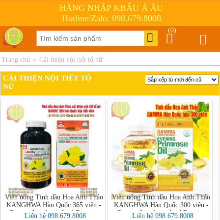
HÀNG NHẬP KHẨU Á ÂU
Hotline/Zalo: 098.679.8008
(0)
Trang chủ
»
Cải thiện nội tiết tố nữ
CẢI THIỆN NỘI TIẾT TỐ
NỮ
Viên uống Tinh dầu Hoa Anh Thảo
Viên uống Tinh dầu Hoa Anh Thảo
KANGHWA Hàn Quốc 365 viên -
KANGHWA Hàn Quốc 300 viên -
Gamma Linolenic Acid Evening
Gamma Linolenic Acid Evening
Liên hệ 098.679.8008
Liên hệ 098.679.8008