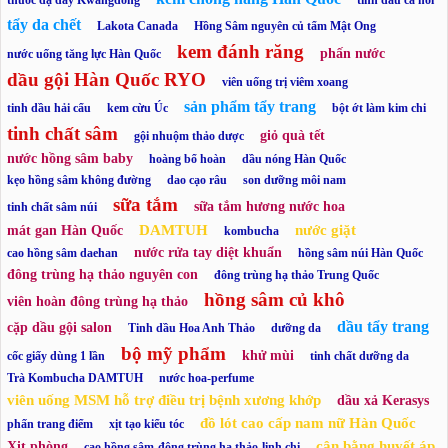
thuốc dạ dày Kwangdong
tinh dầu cá hồi
tẩy da chết
Lakota Canada
Hồng Sâm nguyên củ tẩm Mật Ong
kem đánh răng
phấn nước
nước uống tăng lực Hàn Quốc
dầu gội Hàn Quốc RYO
viên uống trị viêm xoang
sản phẩm tẩy trang
tinh dầu hải cẩu
kem cừu Úc
bột ớt làm kim chi
tinh chất sâm
giỏ quà tết
gội nhuộm thảo dược
nước hồng sâm baby
hoàng bổ hoàn
dầu nóng Hàn Quốc
kẹo hồng sâm không đường
dao cạo râu
son dưỡng môi nam
sữa tắm
sữa tắm hương nước hoa
tinh chất sâm núi
DAMTUH
nước giặt
mát gan Hàn Quốc
kombucha
nước rửa tay diệt khuẩn
cao hồng sâm daehan
hồng sâm núi Hàn Quốc
đông trùng hạ thảo nguyên con
đông trùng hạ thảo Trung Quốc
hồng sâm củ khô
viên hoàn đông trùng hạ thảo
dầu tẩy trang
cặp dầu gội salon
Tinh dầu Hoa Anh Thảo
dưỡng da
bộ mỹ phẩm
khử mùi
cốc giấy dùng 1 lần
tinh chất dưỡng da
Trà Kombucha DAMTUH
nước hoa-perfume
viên uống MSM hỗ trợ điều trị bệnh xương khớp
dầu xả Kerasys
đồ lót cao cấp nam nữ Hàn Quốc
phấn trang điểm
xịt tạo kiểu tóc
cân bằng huyết áp
Xịt phòng
cao hồng sâm-đông trùng hạ thảo-linh chi