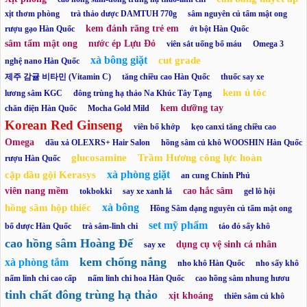
xịt thơm phòng
trà thảo dược DAMTUH 770g
sâm nguyên củ tẩm mật ong
kem đánh răng trẻ em
rượu gạo Hàn Quốc
ớt bột Hàn Quốc
sâm tẩm mật ong
nước ép Lựu Đỏ
viên sắt uống bổ máu
Omega 3
xà bông giặt
cut grade
nghệ nano Hàn Quốc
제주 감귤 비타민 (Vitamin C)
tăng chiều cao Hàn Quốc
thuốc say xe
kem ủ tóc
lương sâm KGC
đông trùng hạ thảo Na Khúc Tây Tạng
kem dưỡng tay
chăn điện Hàn Quốc
Mocha Gold Mild
Korean Red Ginseng
viên bổ khớp
kẹo canxi tăng chiều cao
Omega
dầu xả OLEXRS+ Hair Salon
hồng sâm củ khô WOOSHIN Hàn Quốc
glucosamine
Trầm Hương công lực hoàn
rượu Hàn Quốc
xà phòng giặt
cặp dầu gội Kerasys
an cung Chính Phủ
viên nang mềm
cao hắc sâm
tokbokki
say xe xanh lá
gel lô hội
xà bông
hồng sâm hộp thiếc
Hồng Sâm dạng nguyên củ tẩm mật ong
set mỹ phẩm
bổ dược Hàn Quốc
trà sâm-linh chi
táo đỏ sấy khô
cao hồng sâm Hoàng Đế
dụng cụ vệ sinh cá nhân
say xe
kem chống nắng
xà phòng tắm
nho khô Hàn Quốc
nho sấy khô
nấm linh chi cao cấp
nấm linh chi hoa Hàn Quốc
cao hồng sâm nhung hươu
tinh chất đông trùng hạ thảo
xịt khoáng
thiên sâm củ khô