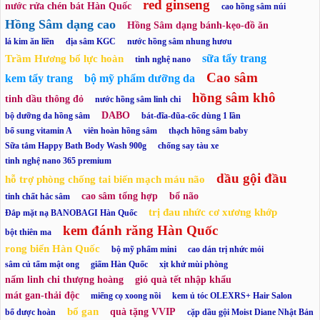
red ginseng
nước rửa chén bát Hàn Quốc
cao hồng sâm núi
Hồng Sâm dạng cao
Hồng Sâm dạng bánh-kẹo-đồ ăn
lá kim ăn liền
địa sâm KGC
nước hồng sâm nhung hươu
sữa tẩy trang
Trầm Hương bổ lực hoàn
tinh nghệ nano
Cao sâm
kem tẩy trang
bộ mỹ phẩm dưỡng da
hồng sâm khô
tinh dầu thông đỏ
nước hồng sâm linh chi
DABO
bộ dưỡng da hồng sâm
bát-đĩa-đũa-cốc dùng 1 lần
bổ sung vitamin A
viên hoàn hồng sâm
thạch hồng sâm baby
Sữa tắm Happy Bath Body Wash 900g
chống say tàu xe
tinh nghệ nano 365 premium
dầu gội đầu
hỗ trợ phòng chống tai biến mạch máu não
cao sâm tổng hợp
bổ não
tinh chất hắc sâm
trị đau nhức cơ xương khớp
Đắp mặt nạ BANOBAGI Hàn Quốc
kem đánh răng Hàn Quốc
bột thiên ma
rong biển Hàn Quốc
bộ mỹ phẩm mini
cao dán trị nhức mỏi
sâm củ tẩm mật ong
giấm Hàn Quốc
xịt khử mùi phòng
nấm linh chi thượng hoàng
giỏ quà tết nhập khẩu
mát gan-thải độc
miếng cọ xoong nồi
kem ủ tóc OLEXRS+ Hair Salon
bổ gan
quà tặng VVIP
bổ dược hoàn
cặp dầu gội Moist Diane Nhật Bản