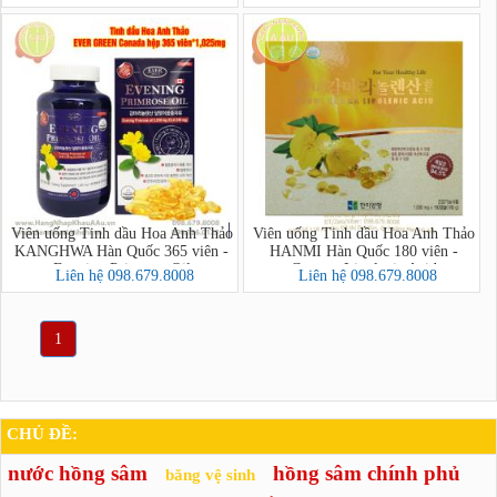
Primrose Oil
Primrose Oil
Viên uống Tinh dầu Hoa Anh Thảo
Viên uống Tinh dầu Hoa Anh Thảo
KANGHWA Hàn Quốc 365 viên -
HANMI Hàn Quốc 180 viên -
Evening Primrose Oil
Gamma Linolenic Acid
Liên hệ 098.679.8008
Liên hệ 098.679.8008
1
CHỦ ĐỀ:
nước hồng sâm
hồng sâm chính phủ
băng vệ sinh