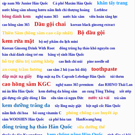
khăn tẩy trang
sịp nam Mr Junior Hàn Quốc
Cà phê Maxim Hàn Quốc
nước hồng sâm nhung hươu nấm linh chi thượng hoàng
Leeblese
bông đánh kem
nghệ nano 365
nước hắc sâm
viên hoàn tăng lực
Dầu gội chai
cao hồng sâm 365
korean black ginseng extract
Bộ dầu gội
Thiên Sâm (hồng sâm cao cấp nhất)
kem rửa mặt
bộ mỹ phẩm du lịch mini
Korean Ginseng Drink With Root
đông trùng hạ thảo khô nguyên con
bàn chải đánh răng trẻ em
băng vệ sinh Hàn Quốc
hỗ trợ điều trị xương khớp
cao linh chi núi
pine needle oil
toothpaste
an cung trầm hương
cao sâm 2 hũ (cao hũ đôi)
đắp mặt nạ giấy
Đắp mặt nạ Dr. Capsule Lebelage Hàn Quốc
túi thơm
cao hồng sâm KGC
nghệ nano 365 premium
dao RHINO Thái Lan
mì ăn liền Hàn Quốc
kem dưỡng da hồng sâm
an cung Tổng Thống
xốt ướp
nước xả vải
giá đựng cốc giấy dùng 1 lần
sữa tắm cá ngựa Đức
trà sâm
kem dưỡng trắng da
tẩy lồng máy giặt
bột ngũ cốc Hàn Quốc
phòng chống cao huyết áp
nấm linh chi hoa
bổ sung vitamin C
sâm WOOSHIN Hàn Quốc
cà phê hòa tan
HanKwangJang
đông trùng hạ thảo Hàn Quốc
sữa dưỡng thể
kem chống nắng Hàn Quốc