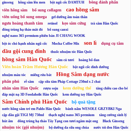
bông đánh phấn
ginseng
hồng sâm lên men
bột ngũ cốc DAMTUH
cao hồng sâm
viên hồng sâm
bổ sung collagen
viên uống bổ sung omega
gel dưỡng ẩm toàn thân
ngưu hoàng thanh tâm
kẹo sâm cứng
retinol
trà sâm Hàn Quốc
đông trùng hạ thảo mắt đỏ
bổ sung canxi
nghệ nano 365 premium phiên bản JI CHANG WOOK
son lì
dụng cụ tắm
bột óc chó hạnh nhân ngũ cốc
Mocha Coffee Mix
dầu gội cung đình
thuốc nhuộm tóc Hàn Quốc
hồng sâm Hàn Quốc
sâm củ tươi
hoàng bổ đan
Viên hoàn Trầm Hương Hàn Quốc
bột ngũ cốc dinh dưỡng
Hồng Sâm dạng nước
nhuộm màu tóc
miếng rửa bát
phấn phủ
rễ sâm
cặp sữa tắm Pháp Cottage 250ml x 2 chai
kem dưỡng thể
nhân sâm Hàn Quốc
rượu soju
tăng chiều cao cho bé
đắp mặt nạ 3D Foodaholic Hàn Quốc
kem dưỡng tay Hàn Quốc
Sâm Chính phủ Hàn Quốc
bộ quà tặng
nước hồng sâm trẻ em Paldo Hàn Quốc
bánh nấm WESOŁE GRZYBKI Nga
cặp dầu gội TIGI Mỹ 750ml
thạch nghệ nano 365 premium
tăng cường sinh lý
hút ẩm
đông trùng hạ thảo Tây Tạng con tươi ngâm mật ong
Black Ginseng
nhuộm tóc (gội nhuộm)
bộ dưỡng da sữa ong chúa
nước tỏi đen Hàn Quốc