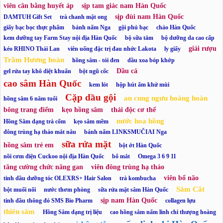
viên cân bằng huyết áp
sịp tam giác nam Hàn Quốc
sịp đùi nam Hàn Quốc
DAMTUH Gift Set
trà chanh mật ong
giấy bạc bọc thực phẩm
bánh nấm Nga
gội phủ bạc
chảo Hàn Quốc
kem dưỡng tay Farm Stay nội địa Hàn Quốc
bộ sữa tắm
bộ dưỡng da cao cấp
giải rượu
kéo RHINO Thái Lan
viên uống đặc trị đau nhức Lakota
ly giấy
Trầm Hương hoàn
hồng sâm - tỏi đen
dầu xoa bóp khớp
Dầu cá
gel rửa tay khô diệt khuẩn
bột ngũ cốc
cao sâm Hàn Quốc
kem lót
hộp hút ẩm khử mùi
Cặp dầu gội
an cung ngưu hoàng hoàn
hồng sâm 6 năm tuổi
bông trang điểm
kẹo hồng sâm
thải độc cơ thể
nước hoa hồng
Hồng Sâm dạng trà cốm
kẹo sâm mềm
đông trùng hạ thảo mắt nâu
bánh nấm LINKSMUČIAI Nga
sữa rửa mặt
hồng sâm trẻ em
bột ớt Hàn Quốc
nồi cơm điện Cuckoo nội địa Hàn Quốc
bổ mắt
Omega 3 6 9 11
tăng cường chức năng gan
viên đông trùng hạ thảo
viên bổ não
tinh dầu dưỡng tóc OLEXRS+ Hair Salon
trà kombucha
Sâm Cắt
bột muối nổi
nước thơm phòng
sữa rửa mặt sâm Hàn Quốc
sịp nam Hàn Quốc
tinh dầu thông đỏ SMS Bio Pharm
collagen lựu
thiên sâm
Hồng Sâm dạng trị liệu
cao hồng sâm nấm linh chi thượng hoàng