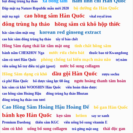
nấm linh chi Hàn Quốc
xà bông tắm
bột đông trùng hạ thảo
bộ dưỡng da Hàn Quốc
Đắp mặt nạ Nature Republic mẫu mới 2020
cao hồng sâm Hàn Quốc
mặt nạ ngủ
vital royal iron
đông trùng hạ thảo
hồng sâm củ khô hộp thiếc
korean red ginseng extract
hắc sâm tẩm mật ong
cao hắc sâm đông trùng hạ thảo
tẩy tế bào chết
tinh chất hồng sâm
Hồng Sâm dạng thái lát tẩm mật ong
nước rửa chén bát
bánh nấm CHEKHOV Nga
thuốc bao tử Kwangdong
phòng chống tai biến mạch máu não
sâm củ tươi Hàn Quốc
trị nám
nước bổ sung collagen
viên uống hỗ trợ điều trị gút (gout)
dầu gội Hàn Quốc
Hồng Sâm dạng củ khô
rượu sochu
ngưu hoàng thanh tâm hoàn
cà phê Hàn Quốc
bổ dược tăng lực 60 ống
hắc sâm củ khô WOOSHIN Hàn Quốc
viên hoàn thảo dược
cao hồng sâm Hoàng Hậu
đông trùng hạ thảo Bhutan
đông trùng hạ thảo con tươi
Cao Hồng Sâm Hoàng Hậu Hoàng Đế
bổ gan Hàn Quốc
bánh kẹo Hàn Quốc
lotion
kẹo sâm
say xe xanh
Premium Daedong
thiên sâm KGC
viên uống bổ sung vitamin E
sâm củ khô
uống bổ sung collagen
thải độc gan
trà gừng mật ong