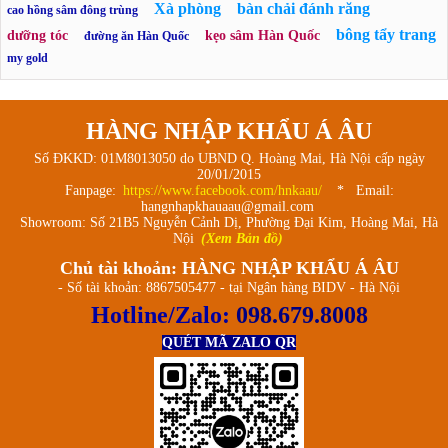
Xà phòng
bàn chải đánh răng
cao hồng sâm đông trùng
bông tẩy trang
dưỡng tóc
kẹo sâm Hàn Quốc
đường ăn Hàn Quốc
my gold
HÀNG NHẬP KHẨU Á ÂU
Số ĐKKD: 01M8013050 do UBND Q. Hoàng Mai, Hà Nội cấp ngày
20/01/2015
Fanpage:
https://www.facebook.com/hnkaau/
* Email:
hangnhapkhauaau@gmail.com
Showroom: Số 21B5 Nguyễn Cảnh Dị, Phường Đại Kim, Hoàng Mai, Hà
Nội
(Xem Bản đồ)
Chủ tài khoản: HÀNG NHẬP KHẨU Á ÂU
- Số tài khoản: 8867505477 - tại Ngân hàng BIDV - Hà Nội
Hotline/Zalo:
098.679.8008
QUÉT MÃ ZALO QR