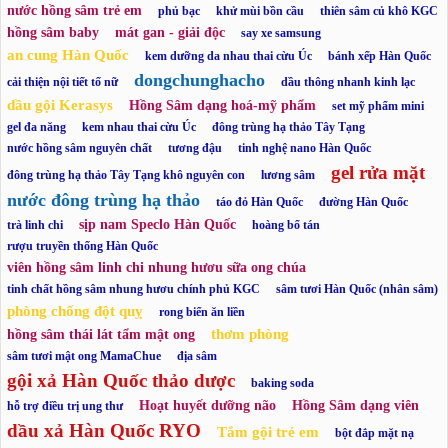
nước hồng sâm trẻ em
phủ bạc
khử mùi bồn cầu
thiên sâm củ khô KGC
hồng sâm baby
mát gan - giải độc
say xe samsung
an cung Hàn Quốc
kem dưỡng da nhau thai cừu Úc
bánh xếp Hàn Quốc
dongchunghacho
cải thiện nội tiết tố nữ
dầu thông nhanh kinh lạc
dầu gội Kerasys
Hồng Sâm dạng hoá-mỹ phẩm
set mỹ phẩm mini
gel đa năng
kem nhau thai cừu Úc
đông trùng hạ thảo Tây Tạng
nước hồng sâm nguyên chất
tương đậu
tinh nghệ nano Hàn Quốc
gel rửa mặt
đông trùng hạ thảo Tây Tạng khô nguyên con
lương sâm
nước đông trùng hạ thảo
táo đỏ Hàn Quốc
đường Hàn Quốc
sịp nam Speclo Hàn Quốc
trà linh chi
hoàng bổ tán
rượu truyền thống Hàn Quốc
viên hồng sâm linh chi nhung hươu sữa ong chúa
tinh chất hồng sâm nhung hươu chính phủ KGC
sâm tươi Hàn Quốc (nhân sâm)
phòng chống đột quỵ
rong biển ăn liền
thơm phòng
hồng sâm thái lát tẩm mật ong
sâm tươi mật ong MamaChue
địa sâm
gội xả Hàn Quốc thảo dược
baking soda
Hoạt huyết dưỡng não
Hồng Sâm dạng viên
hỗ trợ điều trị ung thư
dầu xả Hàn Quốc RYO
Tắm gội trẻ em
bột đắp mặt nạ