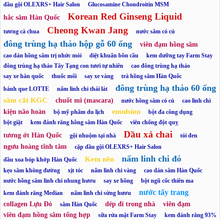
dầu gội OLEXRS+ Hair Salon
Glucosamine Chondroitin MSM
Korean Red Ginseng Liquid
hắc sâm Hàn Quốc
Cheong Kwan Jang
tương cà chua
nước sâm có củ
đông trùng hạ thảo hộp gỗ 60 ống
viên đạm hồng sâm
cao dán hồng sâm trị nhức mỏi
diệt khuẩn bồn cầu
kem dưỡng tay Farm Stay
đông trùng hạ thảo Tây Tạng con tươi tự nhiên
cao đông trùng hạ thảo
say xe hàn quốc
thuốc mối
say xe vàng
trà hồng sâm Hàn Quốc
đông trùng hạ thảo 60 ống
bánh que LOTTE
nấm linh chi thái lát
sâm cắt KGC
chuốt mi (mascara)
nước hồng sâm có củ
cao linh chi
emulsion
kiện não hoàn
bộ mỹ phẩm du lịch
bột đa công dụng
bột giặt
kem đánh răng hồng sâm Hàn Quốc
viên chống đột quỵ
Dầu xả chai
tương ớt Hàn Quốc
gội nhuộm tại nhà
tỏi đen
ngưu hoàng tĩnh tâm
cặp dầu gội OLEXRS+ Hair Salon
nấm linh chi đỏ
Kem nền
dầu xoa bóp khớp Hàn Quốc
kẹo sâm không đường
xịt tóc
nấm linh chi vàng
cao dán sâm Hàn Quốc
nước hồng sâm linh chi nhung hươu
say xe hồng
bột ngũ cốc thiên ma
nước tẩy trang
kem đánh răng Median
nấm linh chi sừng hươu
collagen Lựu Đỏ
dép đi trong nhà
viên đạm
sâm Hàn Quốc
viên đạm hồng sâm tổng hợp
sữa rửa mặt Farm Stay
kem đánh răng 93%