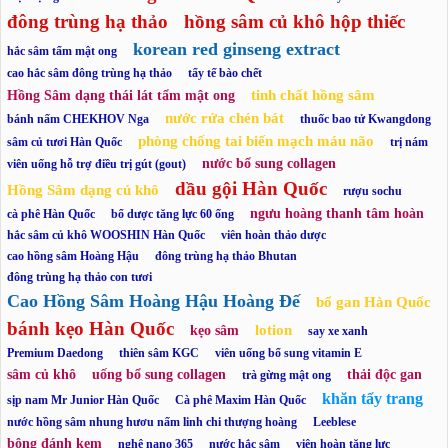
đông trùng hạ thảo
hồng sâm củ khô hộp thiếc
korean red ginseng extract
hắc sâm tẩm mật ong
cao hắc sâm đông trùng hạ thảo
tẩy tế bào chết
tinh chất hồng sâm
Hồng Sâm dạng thái lát tẩm mật ong
nước rửa chén bát
bánh nấm CHEKHOV Nga
thuốc bao tử Kwangdong
phòng chống tai biến mạch máu não
sâm củ tươi Hàn Quốc
trị nám
nước bổ sung collagen
viên uống hỗ trợ điều trị gút (gout)
dầu gội Hàn Quốc
Hồng Sâm dạng củ khô
rượu sochu
ngưu hoàng thanh tâm hoàn
cà phê Hàn Quốc
bổ dược tăng lực 60 ống
hắc sâm củ khô WOOSHIN Hàn Quốc
viên hoàn thảo dược
cao hồng sâm Hoàng Hậu
đông trùng hạ thảo Bhutan
đông trùng hạ thảo con tươi
Cao Hồng Sâm Hoàng Hậu Hoàng Đế
bổ gan Hàn Quốc
bánh kẹo Hàn Quốc
lotion
kẹo sâm
say xe xanh
Premium Daedong
thiên sâm KGC
viên uống bổ sung vitamin E
sâm củ khô
uống bổ sung collagen
thải độc gan
trà gừng mật ong
khăn tẩy trang
sịp nam Mr Junior Hàn Quốc
Cà phê Maxim Hàn Quốc
nước hồng sâm nhung hươu nấm linh chi thượng hoàng
Leeblese
bông đánh kem
nghệ nano 365
nước hắc sâm
viên hoàn tăng lực