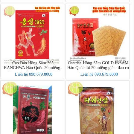
Patch Powerstrip Energy Pain
Relief)
Cao Dán Hồng Sâm 365
Cao dán Hồng Sâm GOLD INSAM
KANGHWA Hàn Quốc 20 miếng-
Hàn Quốc túi 20 miếng giảm đau cơ
Korean Red Ginseng 365 Pad
xương khớp
Liên hệ 098.679.8008
Liên hệ 098.679.8008