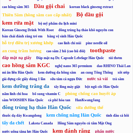
Dầu gội chai
cao hồng sâm 365
korean black ginseng extract
Bộ dầu gội
Thiên Sâm (hồng sâm cao cấp nhất)
kem rửa mặt
bộ mỹ phẩm du lịch mini
Korean Ginseng Drink With Root
đông trùng hạ thảo khô nguyên con
bàn chải đánh răng trẻ em
băng vệ sinh Hàn Quốc
hỗ trợ điều trị xương khớp
cao linh chi núi
pine needle oil
toothpaste
an cung trầm hương
cao sâm 2 hũ (cao hũ đôi)
đắp mặt nạ giấy
Đắp mặt nạ Dr. Capsule Lebelage Hàn Quốc
túi thơm
cao hồng sâm KGC
nghệ nano 365 premium
dao RHINO Thái Lan
mì ăn liền Hàn Quốc
kem dưỡng da hồng sâm
an cung Tổng Thống
xốt ướp
nước xả vải
giá đựng cốc giấy dùng 1 lần
sữa tắm cá ngựa Đức
trà sâm
kem dưỡng trắng da
tẩy lồng máy giặt
bột ngũ cốc Hàn Quốc
phòng chống cao huyết áp
nấm linh chi hoa
bổ sung vitamin C
sâm WOOSHIN Hàn Quốc
cà phê hòa tan
HanKwangJang
đông trùng hạ thảo Hàn Quốc
sữa dưỡng thể
kem chống nắng Hàn Quốc
thuốc dạ dày Kwangdong
tinh dầu cá hồi
tẩy da chết
Lakota Canada
Hồng Sâm nguyên củ tẩm Mật Ong
kem đánh răng
phấn nước
nước uống tăng lực Hàn Quốc