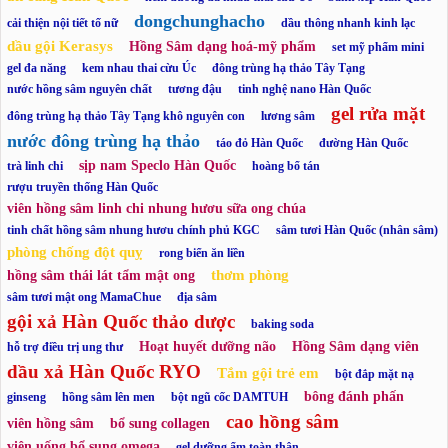
dongchunghacho
cải thiện nội tiết tố nữ
dầu thông nhanh kinh lạc
dầu gội Kerasys
Hồng Sâm dạng hoá-mỹ phẩm
set mỹ phẩm mini
gel đa năng
kem nhau thai cừu Úc
đông trùng hạ thảo Tây Tạng
nước hồng sâm nguyên chất
tương đậu
tinh nghệ nano Hàn Quốc
gel rửa mặt
đông trùng hạ thảo Tây Tạng khô nguyên con
lương sâm
nước đông trùng hạ thảo
táo đỏ Hàn Quốc
đường Hàn Quốc
sịp nam Speclo Hàn Quốc
trà linh chi
hoàng bổ tán
rượu truyền thống Hàn Quốc
viên hồng sâm linh chi nhung hươu sữa ong chúa
tinh chất hồng sâm nhung hươu chính phủ KGC
sâm tươi Hàn Quốc (nhân sâm)
phòng chống đột quỵ
rong biển ăn liền
thơm phòng
hồng sâm thái lát tẩm mật ong
sâm tươi mật ong MamaChue
địa sâm
gội xả Hàn Quốc thảo dược
baking soda
Hoạt huyết dưỡng não
Hồng Sâm dạng viên
hỗ trợ điều trị ung thư
dầu xả Hàn Quốc RYO
Tắm gội trẻ em
bột đắp mặt nạ
bông đánh phấn
ginseng
hồng sâm lên men
bột ngũ cốc DAMTUH
cao hồng sâm
viên hồng sâm
bổ sung collagen
viên uống bổ sung omega
gel dưỡng ẩm toàn thân