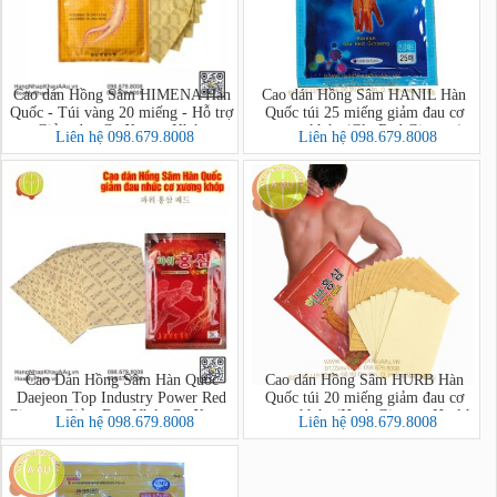
Cao dán Hồng Sâm HIMENA Hàn
Cao dán Hồng Sâm HANIL Hàn
Quốc - Túi vàng 20 miếng - Hỗ trợ
Quốc túi 25 miếng giảm đau cơ
Giảm đau Cơ Xương Khớp
xương khớp (Glu Red Ginseng)
Liên hệ 098.679.8008
Liên hệ 098.679.8008
Cao Dán Hồng Sâm Hàn Quốc
Cao dán Hồng Sâm HURB Hàn
Daejeon Top Industry Power Red
Quốc túi 20 miếng giảm đau cơ
Ginseng Giảm Đau Nhức Cơ Xương
xương khớp (Hurb Ginseng Health
Liên hệ 098.679.8008
Liên hệ 098.679.8008
Khớp (Túi 20 Miếng)
Pad)