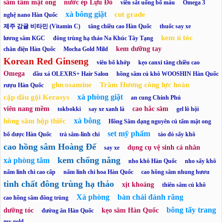
sâm tẩm mật ong
nước ép Lựu Đỏ
viên sắt uống bổ máu
Omega 3
xà bông giặt
cut grade
nghệ nano Hàn Quốc
제주 감귤 비타민 (Vitamin C)
tăng chiều cao Hàn Quốc
thuốc say xe
kem ủ tóc
lương sâm KGC
đông trùng hạ thảo Na Khúc Tây Tạng
kem dưỡng tay
chăn điện Hàn Quốc
Mocha Gold Mild
Korean Red Ginseng
viên bổ khớp
kẹo canxi tăng chiều cao
Omega
dầu xả OLEXRS+ Hair Salon
hồng sâm củ khô WOOSHIN Hàn Quốc
glucosamine
Trầm Hương công lực hoàn
rượu Hàn Quốc
xà phòng giặt
cặp dầu gội Kerasys
an cung Chính Phủ
viên nang mềm
cao hắc sâm
tokbokki
say xe xanh lá
gel lô hội
xà bông
hồng sâm hộp thiếc
Hồng Sâm dạng nguyên củ tẩm mật ong
set mỹ phẩm
bổ dược Hàn Quốc
trà sâm-linh chi
táo đỏ sấy khô
cao hồng sâm Hoàng Đế
dụng cụ vệ sinh cá nhân
say xe
kem chống nắng
xà phòng tắm
nho khô Hàn Quốc
nho sấy khô
nấm linh chi cao cấp
nấm linh chi hoa Hàn Quốc
cao hồng sâm nhung hươu
tinh chất đông trùng hạ thảo
xịt khoáng
thiên sâm củ khô
Xà phòng
bàn chải đánh răng
cao hồng sâm đông trùng
bông tẩy trang
dưỡng tóc
kẹo sâm Hàn Quốc
đường ăn Hàn Quốc
my gold