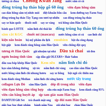
Cheong Kwan Jang
tương cà chua
nước sâm có củ
đông trùng hạ thảo hộp gỗ 60 ống
viên đạm hồng sâm
cao dán hồng sâm trị nhức mỏi
diệt khuẩn bồn cầu
kem dưỡng tay Farm Stay
đông trùng hạ thảo Tây Tạng con tươi tự nhiên
cao đông trùng hạ thảo
say xe hàn quốc
thuốc mối
say xe vàng
trà hồng sâm Hàn Quốc
đông trùng hạ thảo 60 ống
bánh que LOTTE
nấm linh chi thái lát
sâm cắt KGC
chuốt mi (mascara)
nước hồng sâm có củ
cao linh chi
emulsion
kiện não hoàn
bộ mỹ phẩm du lịch
bột đa công dụng
bột giặt
kem đánh răng hồng sâm Hàn Quốc
viên chống đột quỵ
Dầu xả chai
tương ớt Hàn Quốc
gội nhuộm tại nhà
tỏi đen
ngưu hoàng tĩnh tâm
cặp dầu gội OLEXRS+ Hair Salon
nấm linh chi đỏ
Kem nền
dầu xoa bóp khớp Hàn Quốc
kẹo sâm không đường
xịt tóc
nấm linh chi vàng
cao dán sâm Hàn Quốc
nước hồng sâm linh chi nhung hươu
say xe hồng
bột ngũ cốc thiên ma
nước tẩy trang
kem đánh răng Median
nấm linh chi sừng hươu
collagen Lựu Đỏ
dép đi trong nhà
viên đạm
sâm Hàn Quốc
viên đạm hồng sâm tổng hợp
sữa rửa mặt Farm Stay
kem đánh răng 93%
viên cân bằng huyết áp
sịp tam giác nam Hàn Quốc
sịp đùi nam Hàn Quốc
DAMTUH Gift Set
trà chanh mật ong
giấy bạc bọc thực phẩm
bánh nấm Nga
gội phủ bạc
chảo Hàn Quốc