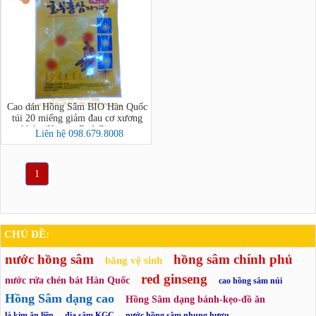
Cao dán Hồng Sâm BIO Hàn Quốc
túi 20 miếng giảm đau cơ xương
khớp (Korean Red Ginseng)
Liên hệ 098.679.8008
1
CHỦ ĐỀ:
nước hồng sâm
hồng sâm chính phủ
băng vệ sinh
red ginseng
nước rửa chén bát Hàn Quốc
cao hồng sâm núi
Hồng Sâm dạng cao
Hồng Sâm dạng bánh-kẹo-đồ ăn
lá kim ăn liền
địa sâm KGC
nước hồng sâm nhung hươu