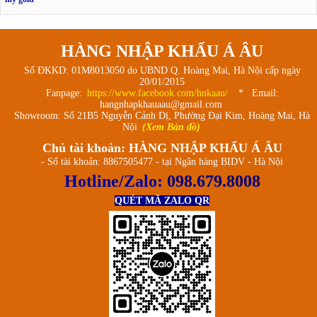
HÀNG NHẬP KHẨU Á ÂU
Số ĐKKD: 01M8013050 do UBND Q. Hoàng Mai, Hà Nội cấp ngày
20/01/2015
Fanpage:
https://www.facebook.com/hnkaau/
* Email:
hangnhapkhauaau@gmail.com
Showroom: Số 21B5 Nguyễn Cảnh Dị, Phường Đại Kim, Hoàng Mai, Hà
Nội
(Xem Bản đồ)
Chủ tài khoản: HÀNG NHẬP KHẨU Á ÂU
- Số tài khoản: 8867505477 - tại Ngân hàng BIDV - Hà Nội
Hotline/Zalo:
098.679.8008
QUÉT MÃ ZALO QR