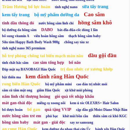
sữa tẩy trang
Trầm Hương bổ lực hoàn
tinh nghệ nano
Cao sâm
kem tẩy trang
bộ mỹ phẩm dưỡng da
hồng sâm khô
tinh dầu thông đỏ
nước hồng sâm linh chi
DABO
bộ dưỡng da hồng sâm
bát-đĩa-đũa-cốc dùng 1 lần
bổ sung vitamin A
viên hoàn hồng sâm
thạch hồng sâm baby
Sữa tắm Happy Bath Body Wash 900g
chống say tàu xe
tinh nghệ nano 365 premium
dầu gội đầu
hỗ trợ phòng chống tai biến mạch máu não
cao sâm tổng hợp
bổ não
tinh chất hắc sâm
trị đau nhức cơ xương khớp
Đắp mặt nạ BANOBAGI Hàn Quốc
kem đánh răng Hàn Quốc
bột thiên ma
rong biển Hàn Quốc
bộ mỹ phẩm mini
cao dán trị nhức mỏi
sâm củ tẩm mật ong
giấm Hàn Quốc
xịt khử mùi phòng
nấm linh chi thượng hoàng
giỏ quà tết nhập khẩu
mát gan-thải độc
miếng cọ xoong nồi
kem ủ tóc OLEXRS+ Hair Salon
bổ gan
quà tặng VVIP
bổ dược hoàn
cặp dầu gội Moist Diane Nhật Bản
nước hồng sâm trẻ em
phủ bạc
khử mùi bồn cầu
thiên sâm củ khô KGC
hồng sâm baby
mát gan - giải độc
say xe samsung
an cung Hàn Quốc
kem dưỡng da nhau thai cừu Úc
bánh xếp Hàn Quốc