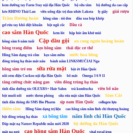
kem dưỡng tay Farm Stay nội địa Hàn Quốc
bộ sữa tắm
bộ dưỡng da cao cấp
giải rượu
kéo RHINO Thái Lan
viên uống đặc trị đau nhức Lakota
ly giấy
Trầm Hương hoàn
hồng sâm - tỏi đen
dầu xoa bóp khớp
Dầu cá
gel rửa tay khô diệt khuẩn
bột ngũ cốc
cao sâm Hàn Quốc
kem lót
hộp hút ẩm khử mùi
Cặp dầu gội
an cung ngưu hoàng hoàn
hồng sâm 6 năm tuổi
bông trang điểm
kẹo hồng sâm
thải độc cơ thể
nước hoa hồng
Hồng Sâm dạng trà cốm
kẹo sâm mềm
đông trùng hạ thảo mắt nâu
bánh nấm LINKSMUČIAI Nga
sữa rửa mặt
hồng sâm trẻ em
bột ớt Hàn Quốc
nồi cơm điện Cuckoo nội địa Hàn Quốc
bổ mắt
Omega 3 6 9 11
tăng cường chức năng gan
viên đông trùng hạ thảo
viên bổ não
tinh dầu dưỡng tóc OLEXRS+ Hair Salon
trà kombucha
Sâm Cắt
bột muối nổi
nước thơm phòng
sữa rửa mặt sâm Hàn Quốc
sịp nam Hàn Quốc
tinh dầu thông đỏ SMS Bio Pharm
collagen lựu
thiên sâm
Hồng Sâm dạng trị liệu
cao hồng sâm nấm linh chi thượng hoàng
nấm linh chi Hàn Quốc
xà bông tắm
bột đông trùng hạ thảo
bộ dưỡng da Hàn Quốc
Đắp mặt nạ Nature Republic mẫu mới 2020
cao hồng sâm Hàn Quốc
mặt nạ ngủ
vital royal iron