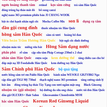
ngưu hoàng thanh tâm
kẹo sâm cứng
retinol
trà sâm Hàn Quốc
đông trùng hạ thảo mắt đỏ
bổ sung canxi
nghệ nano 365 premium phiên bản JI CHANG WOOK
son lì
dụng cụ tắm
bột óc chó hạnh nhân ngũ cốc
Mocha Coffee Mix
dầu gội cung đình
thuốc nhuộm tóc Hàn Quốc
hồng sâm Hàn Quốc
sâm củ tươi
hoàng bổ đan
Viên hoàn Trầm Hương Hàn Quốc
bột ngũ cốc dinh dưỡng
Hồng Sâm dạng nước
nhuộm màu tóc
miếng rửa bát
phấn phủ
rễ sâm
cặp sữa tắm Pháp Cottage 250ml x 2 chai
kem dưỡng thể
nhân sâm Hàn Quốc
rượu soju
tăng chiều cao cho bé
đắp mặt nạ 3D Foodaholic Hàn Quốc
kem dưỡng tay Hàn Quốc
Sâm Chính phủ Hàn Quốc
bộ quà tặng
nước hồng sâm trẻ em Paldo Hàn Quốc
bánh nấm WESOŁE GRZYBKI Nga
cặp dầu gội TIGI Mỹ 750ml
thạch nghệ nano 365 premium
tăng cường sinh lý
hút ẩm
đông trùng hạ thảo Tây Tạng con tươi ngâm mật ong
Black Ginseng
nhuộm tóc (gội nhuộm)
bộ dưỡng da sữa ong chúa
nước tỏi đen Hàn Quốc
dầu gội OLEXRS+ Hair Salon
Glucosamine Chondroitin MSM
Korean Red Ginseng Liquid
hắc sâm Hàn Quốc