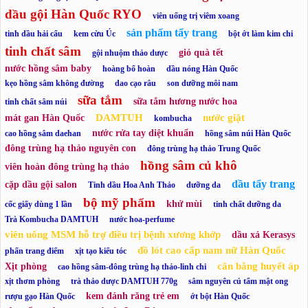
dầu gội Hàn Quốc RYO
viên uống trị viêm xoang
sản phẩm tẩy trang
tinh dầu hải cẩu
kem cừu Úc
bột ớt làm kim chi
tinh chất sâm
giỏ quà tết
gội nhuộm thảo dược
nước hồng sâm baby
hoàng bổ hoàn
dầu nóng Hàn Quốc
kẹo hồng sâm không đường
dao cạo râu
son dưỡng môi nam
sữa tắm
sữa tắm hương nước hoa
tinh chất sâm núi
DAMTUH
nước giặt
mát gan Hàn Quốc
kombucha
nước rửa tay diệt khuẩn
cao hồng sâm daehan
hồng sâm núi Hàn Quốc
đông trùng hạ thảo nguyên con
đông trùng hạ thảo Trung Quốc
hồng sâm củ khô
viên hoàn đông trùng hạ thảo
dầu tẩy trang
cặp dầu gội salon
Tinh dầu Hoa Anh Thảo
dưỡng da
bộ mỹ phẩm
khử mùi
cốc giấy dùng 1 lần
tinh chất dưỡng da
Trà Kombucha DAMTUH
nước hoa-perfume
viên uống MSM hỗ trợ điều trị bệnh xương khớp
dầu xả Kerasys
đồ lót cao cấp nam nữ Hàn Quốc
phấn trang điểm
xịt tạo kiểu tóc
cân bằng huyết áp
Xịt phòng
cao hồng sâm-đông trùng hạ thảo-linh chi
xịt thơm phòng
trà thảo dược DAMTUH 770g
sâm nguyên củ tẩm mật ong
kem đánh răng trẻ em
rượu gạo Hàn Quốc
ớt bột Hàn Quốc