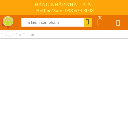
HÀNG NHẬP KHẨU Á ÂU
Hotline/Zalo: 098.679.8008
(0)
Trang chủ
»
Tin tức