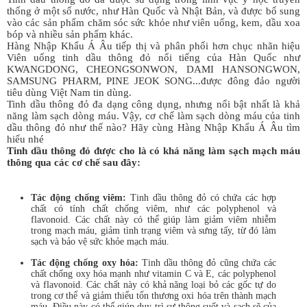
thống ở một số nước, như Hàn Quốc và Nhật Bản, và được bổ sung
vào các sản phẩm chăm sóc sức khỏe như viên uống, kem, dầu xoa
bóp và nhiều sản phẩm khác.
Hàng Nhập Khẩu Á Âu tiếp thị và phân phối hơn chục nhãn hiệu
Viên uống tinh dầu thông đỏ nổi tiếng của Hàn Quốc như
KWANGDONG, CHEONGSONWON, DAMI HANSONGWON,
SAMSUNG PHARM, PINE JEOK SONG...được đông đảo người
tiêu dùng Việt Nam tin dùng.
Tinh dầu thông đỏ đa dạng công dụng, nhưng nổi bật nhất là khả
năng làm sạch dòng máu. Vậy, cơ chế làm sạch dòng máu của tinh
dầu thông đỏ như thế nào? Hãy cùng Hàng Nhập Khẩu Á Âu tìm
hiểu nhé
Tinh dầu thông đỏ được cho là có khả năng làm sạch mạch máu
thông qua các cơ chế sau đây:
Tác động chống viêm:
Tinh dầu thông đỏ có chứa các hợp
chất có tính chất chống viêm, như các polyphenol và
flavonoid. Các chất này có thể giúp làm giảm viêm nhiễm
trong mạch máu, giảm tình trạng viêm và sưng tấy, từ đó làm
sạch và bảo vệ sức khỏe mạch máu.
Tác động chống oxy hóa:
Tinh dầu thông đỏ cũng chứa các
chất chống oxy hóa mạnh như vitamin C và E, các polyphenol
và flavonoid. Các chất này có khả năng loại bỏ các gốc tự do
trong cơ thể và giảm thiểu tổn thương oxi hóa trên thành mạch
máu. Điều này có thể giúp duy trì sự thông suốt và sạch sẽ của