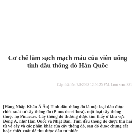
Cơ chế làm sạch mạch máu của viên uống
tinh dầu thông đỏ Hàn Quốc
Cập nhật lúc: 7/8/2023 12:56:25 PM. Lượt xem: 881
[Hàng Nhập Khẩu Á Âu] Tinh dầu thông đỏ là một loại dầu được
chiết xuất từ cây thông đỏ (Pinus densiflora), một loại cây thông
thuộc họ Pinaceae. Cây thông đỏ thường được tìm thấy ở khu vực
Đông Á, như Hàn Quốc và Nhật Bản. Tinh dầu thông đỏ được thu hái
từ vỏ cây và các phần khác của cây thông đỏ, sau đó được chưng cất
hoặc chiết xuất để thu được dầu tự nhiên.