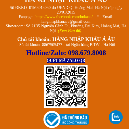
Số ĐKKD: 01M8013050 do UBND Q. Hoàng Mai, Hà Nội cấp ngày
20/01/2015
Fanpage:
https://www.facebook.com/hnkaau/
* Email:
hangnhapkhauaau@gmail.com
Showroom: Số 21B5 Nguyễn Cảnh Dị, Phường Đại Kim, Hoàng Mai, Hà
Nội
(Xem Bản đồ)
Chủ tài khoản: HÀNG NHẬP KHẨU Á ÂU
- Số tài khoản: 8867505477 - tại Ngân hàng BIDV - Hà Nội
Hotline/Zalo:
098.679.8008
QUÉT MÃ ZALO QR